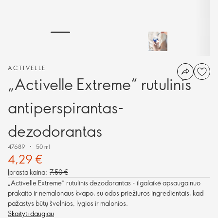
ACTIVELLE
„Activelle Extreme“ rutulinis
antiperspirantas-
dezodorantas
47689
50 ml
4,29 €
Įprasta kaina:
7,50 €
„Activelle Extreme“ rutulinis dezodorantas - ilgalaikė apsauga nuo
prakaito ir nemalonaus kvapo, su odos priežiūros ingredientais, kad
pažastys būtų švelnios, lygios ir malonios.
Skaityti daugiau