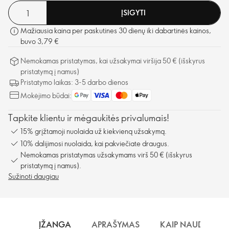
ĮSIGYTI
Mažiausia kaina per paskutines 30 dienų iki dabartinės kainos,
buvo 3,79 €
Nemokamas pristatymas, kai užsakymai viršija 50 € (išskyrus
pristatymą į namus)
Pristatymo laikas: 3-5 darbo dienos
Mokėjimo būdai:
Tapkite klientu ir mėgaukitės privalumais!
15% grįžtamoji nuolaida už kiekvieną užsakymą.
10% dalijimosi nuolaida, kai pakviečiate draugus.
Nemokamas pristatymas užsakymams virš 50 € (išskyrus
pristatymą į namus).
Sužinoti daugiau
ĮŽANGA
APRAŠYMAS
KAIP NAUDOTI?