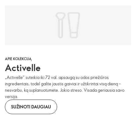
APIE KOLEKCIJĄ
Activelle
„Activelle“ suteikia iki 72 val. apsaugą su odos priežiūros
ingredientais, todėl galite jaustis gaiviai ir užtikrintai visą dieną –
nesvarbu, ką suplanuotumėte. Jokio streso. Visada geriausia savo
versija.
SUŽINOTI DAUGIAU