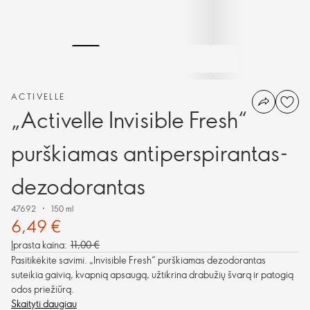
ACTIVELLE
„Activelle Invisible Fresh“
purškiamas antiperspirantas-
dezodorantas
47692
150 ml
6,49 €
Įprasta kaina:
11,00 €
Pasitikėkite savimi. „Invisible Fresh“ purškiamas dezodorantas
suteikia gaivią, kvapnią apsaugą, užtikrina drabužių švarą ir patogią
odos priežiūrą.
Skaityti daugiau