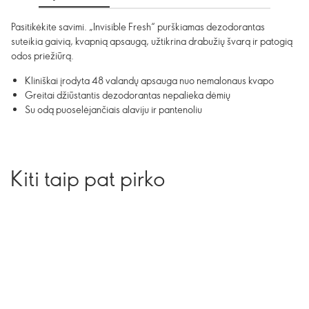
Pasitikėkite savimi. „Invisible Fresh“ purškiamas dezodorantas
suteikia gaivią, kvapnią apsaugą, užtikrina drabužių švarą ir patogią
odos priežiūrą.
Kliniškai įrodyta 48 valandų apsauga nuo nemalonaus kvapo
Greitai džiūstantis dezodorantas nepalieka dėmių
Su odą puoselėjančiais alaviju ir pantenoliu
Kiti taip pat pirko