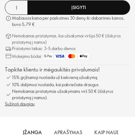
ĮSIGYTI
Mažiausia kaina per paskutines 30 dienų iki dabartinės kainos,
buvo 5,79 €
Nemokamas pristatymas, kai užsakymai viršija 50 € (išskyrus
pristatymą į namus)
Pristatymo laikas: 3-5 darbo dienos
Mokėjimo būdai:
Tapkite klientu ir mėgaukitės privalumais!
15% grįžtamoji nuolaida už kiekvieną užsakymą.
10% dalijimosi nuolaida, kai pakviečiate draugus.
Nemokamas pristatymas užsakymams virš 50 € (išskyrus
pristatymą į namus).
Sužinoti daugiau
ĮŽANGA
APRAŠYMAS
KAIP NAUDOTI?