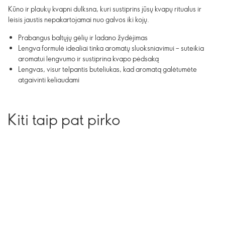
Kūno ir plaukų kvapni dulksna, kuri sustiprins jūsų kvapų ritualus ir
leisis jaustis nepakartojamai nuo galvos iki kojų.
Prabangus baltųjų gėlių ir ladano žydėjimas
Lengva formulė idealiai tinka aromatų sluoksniavimui – suteikia
aromatui lengvumo ir sustiprina kvapo pėdsaką
Lengvas, visur telpantis buteliukas, kad aromatą galėtumėte
atgaivinti keliaudami
Kiti taip pat pirko