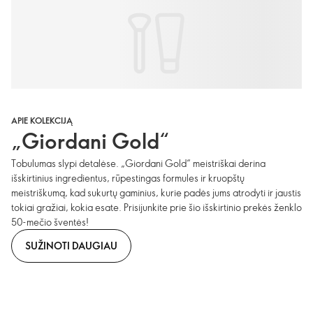
APIE KOLEKCIJĄ
„Giordani Gold“
Tobulumas slypi detalėse. „Giordani Gold“ meistriškai derina
išskirtinius ingredientus, rūpestingas formules ir kruopštų
meistriškumą, kad sukurtų gaminius, kurie padės jums atrodyti ir jaustis
tokiai gražiai, kokia esate. Prisijunkite prie šio išskirtinio prekės ženklo
50-mečio šventės!
SUŽINOTI DAUGIAU