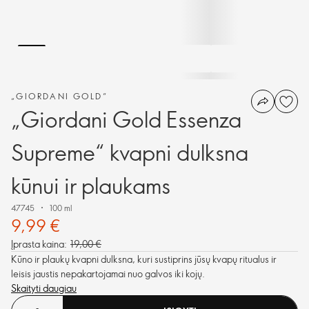
„GIORDANI GOLD“
„Giordani Gold Essenza
Supreme“ kvapni dulksna
kūnui ir plaukams
47745
100 ml
9,99 €
Įprasta kaina:
19,00 €
Kūno ir plaukų kvapni dulksna, kuri sustiprins jūsų kvapų ritualus ir
leisis jaustis nepakartojamai nuo galvos iki kojų.
Skaityti daugiau