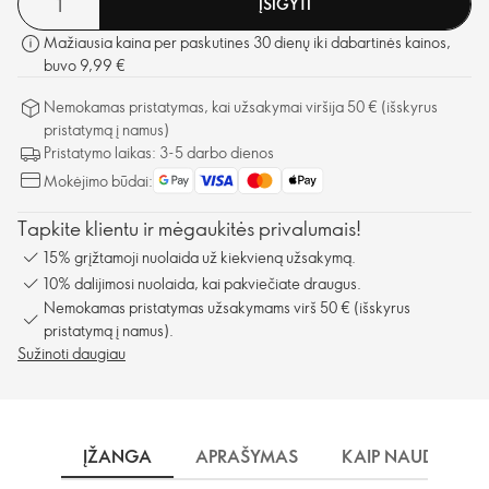
ĮSIGYTI
Mažiausia kaina per paskutines 30 dienų iki dabartinės kainos,
buvo 9,99 €
Nemokamas pristatymas, kai užsakymai viršija 50 € (išskyrus
pristatymą į namus)
Pristatymo laikas: 3-5 darbo dienos
Mokėjimo būdai:
Tapkite klientu ir mėgaukitės privalumais!
15% grįžtamoji nuolaida už kiekvieną užsakymą.
10% dalijimosi nuolaida, kai pakviečiate draugus.
Nemokamas pristatymas užsakymams virš 50 € (išskyrus
pristatymą į namus).
Sužinoti daugiau
ĮŽANGA
APRAŠYMAS
KAIP NAUDOTI?