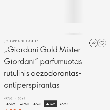
„GIORDANI GOLD“
„Giordani Gold Mister
Giordani“ parfumuotas
rutulinis dezodorantas-
antiperspirantas
47762
50 ml
47762
47759
47760
47761
47763