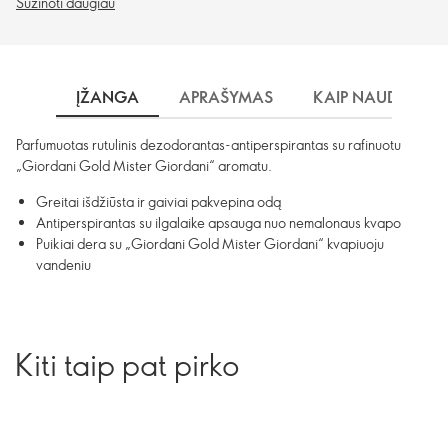
Sužinoti daugiau
ĮŽANGA
APRAŠYMAS
KAIP NAUDOTI?
Parfumuotas rutulinis dezodorantas-antiperspirantas su rafinuotu
„Giordani Gold Mister Giordani“ aromatu.
Greitai išdžiūsta ir gaiviai pakvepina odą
Antiperspirantas su ilgalaike apsauga nuo nemalonaus kvapo
Puikiai dera su „Giordani Gold Mister Giordani“ kvapiuoju
vandeniu
Kiti taip pat pirko