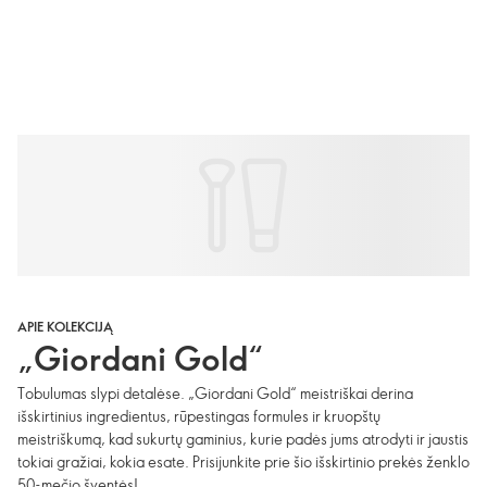
APIE KOLEKCIJĄ
„Giordani Gold“
Tobulumas slypi detalėse. „Giordani Gold“ meistriškai derina
išskirtinius ingredientus, rūpestingas formules ir kruopštų
meistriškumą, kad sukurtų gaminius, kurie padės jums atrodyti ir jaustis
tokiai gražiai, kokia esate. Prisijunkite prie šio išskirtinio prekės ženklo
50-mečio šventės!