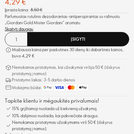
4,29 €
Įprasta kaina:
8,50 €
Parfumuotas rutulinis dezodorantas-antiperspirantas su rafinuotu
„Giordani Gold Mister Giordani“ aromatu.
Skaityti daugiau
ĮSIGYTI
Mažiausia kaina per paskutines 30 dienų iki dabartinės kainos,
buvo 4,29 €
Nemokamas pristatymas, kai užsakymai viršija 50 € (išskyrus
pristatymą į namus)
Pristatymo laikas: 3-5 darbo dienos
Mokėjimo būdai:
Tapkite klientu ir mėgaukitės privalumais!
15% grįžtamoji nuolaida už kiekvieną užsakymą.
10% dalijimosi nuolaida, kai pakviečiate draugus.
Nemokamas pristatymas užsakymams virš 50 € (išskyrus
pristatymą į namus).