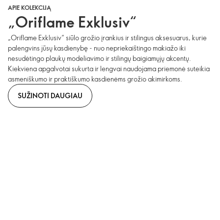
APIE KOLEKCIJĄ
„Oriflame Exklusiv“
„Oriflame Exklusiv“ siūlo grožio įrankius ir stilingus aksesuarus, kurie
palengvins jūsų kasdienybę - nuo nepriekaištingo makiažo iki
nesudėtingo plaukų modeliavimo ir stilingų baigiamųjų akcentų.
Kiekviena apgalvotai sukurta ir lengvai naudojama priemonė suteikia
asmeniškumo ir praktiškumo kasdienėms grožio akimirkoms.
SUŽINOTI DAUGIAU