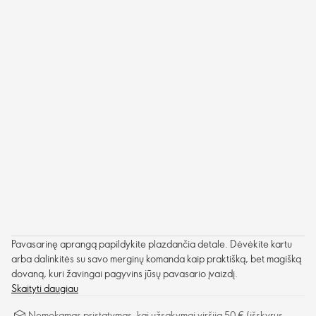
Pavasarinę aprangą papildykite plazdančia detale. Dėvėkite kartu
arba dalinkitės su savo merginų komanda kaip praktišką, bet magišką
dovaną, kuri žavingai pagyvins jūsų pavasario įvaizdį.
Skaityti daugiau
Nemokamas pristatymas, kai užsakymai viršija 50 € (išskyrus