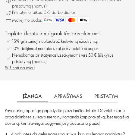
pristatymą į namus)
Pristatymo laikas: 3-5 darbo dienos
Mokėjimo būdai:
Tapkite klientu ir mėgaukitės privalumais!
15% grįžtamoji nuolaida už kiekvieną užsakymą.
10% dalijimosi nuolaida, kai pakviečiate draugus.
Nemokamas pristatymas užsakymams virš 50 € (išskyrus
pristatymą į namus).
Sužinoti daugiau
ĮŽANGA
APRAŠYMAS
PRISTATYMAS
Pavasarinę aprangą papildykite plazdančia detale. Dėvėkite kartu
arba dalinkitės su savo merginų komanda kaip praktišką, bet magišką
dovaną, kuri žavingai pagyvins jūsų pavasario įvaizdį.
4 pakuotės drugelių nagų spaustukų, kuriuos lengva padalyti į 2