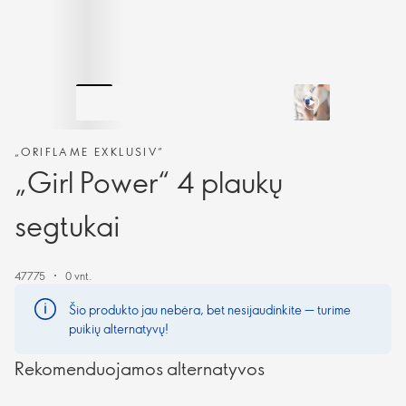
„ORIFLAME EXKLUSIV“
„Girl Power“ 4 plaukų
segtukai
47775
0 vnt.
Šio produkto jau nebėra, bet nesijaudinkite — turime
puikių alternatyvų!
Rekomenduojamos alternatyvos