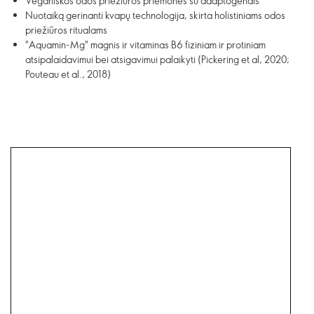
Veganiškos odos priežiūros priemonės su adaptogenais
Nuotaiką gerinanti kvapų technologija, skirta holistiniams odos
priežiūros ritualams
"Aquamin-Mg" magnis ir vitaminas B6 fiziniam ir protiniam
atsipalaidavimui bei atsigavimui palaikyti (Pickering et al, 2020;
Pouteau et al., 2018)