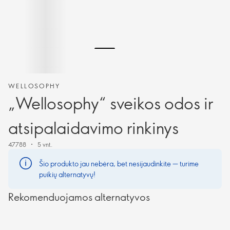
WELLOSOPHY
„Wellosophy“ sveikos odos ir
atsipalaidavimo rinkinys
47788
5 vnt.
Šio produkto jau nebėra, bet nesijaudinkite — turime
puikių alternatyvų!
Rekomenduojamos alternatyvos