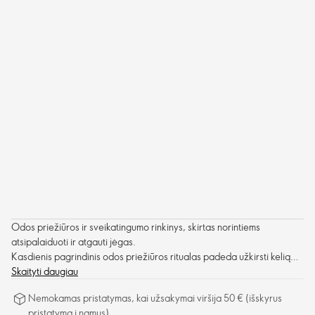
Odos priežiūros ir sveikatingumo rinkinys, skirtas norintiems
atsipalaiduoti ir atgauti jėgas.
Kasdienis pagrindinis odos priežiūros ritualas padeda užkirsti kelią
ankstyvam odos senėjimui, raminantis miego eliksyras su
Skaityti daugiau
atpalaiduojančiu kvapu paruošia odą nakčiai, be to, magnio papildas,
Nemokamas pristatymas, kai užsakymai viršija 50 € (išskyrus
kuriame gausu "Aquamin-Mg" ir vitamino B6, padeda atsipalaiduoti ir
pristatymą į namus)