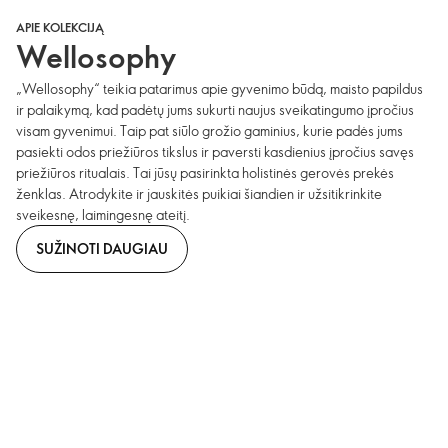
APIE KOLEKCIJĄ
Wellosophy
„Wellosophy“ teikia patarimus apie gyvenimo būdą, maisto papildus
ir palaikymą, kad padėtų jums sukurti naujus sveikatingumo įpročius
visam gyvenimui. Taip pat siūlo grožio gaminius, kurie padės jums
pasiekti odos priežiūros tikslus ir paversti kasdienius įpročius savęs
priežiūros ritualais. Tai jūsų pasirinkta holistinės gerovės prekės
ženklas. Atrodykite ir jauskitės puikiai šiandien ir užsitikrinkite
sveikesnę, laimingesnę ateitį.
SUŽINOTI DAUGIAU