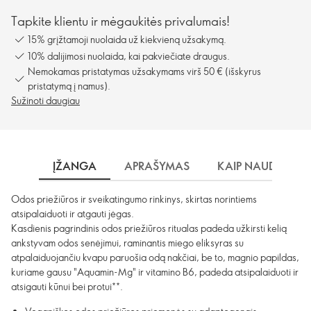
Tapkite klientu ir mėgaukitės privalumais!
15% grįžtamoji nuolaida už kiekvieną užsakymą.
10% dalijimosi nuolaida, kai pakviečiate draugus.
Nemokamas pristatymas užsakymams virš 50 € (išskyrus
pristatymą į namus).
Sužinoti daugiau
ĮŽANGA
APRAŠYMAS
KAIP NAUDOTI?
Odos priežiūros ir sveikatingumo rinkinys, skirtas norintiems
atsipalaiduoti ir atgauti jėgas.
Kasdienis pagrindinis odos priežiūros ritualas padeda užkirsti kelią
ankstyvam odos senėjimui, raminantis miego eliksyras su
atpalaiduojančiu kvapu paruošia odą nakčiai, be to, magnio papildas,
kuriame gausu "Aquamin-Mg" ir vitamino B6, padeda atsipalaiduoti ir
atsigauti kūnui bei protui**.