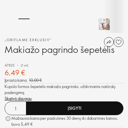
„ORIFLAME EXKLUSIV“
Makiažo pagrindo šepetėlis
47825
0 vnt.
6,49 €
Įprasta kaina:
10,00 €
Kupolo formos šepetėlis makiažo pagrindui, užtikrinantis natūralų
padengimą.
Skaityti daugiau
ĮSIGYTI
Mažiausia kaina per paskutines 30 dienų iki dabartinės kainos,
buvo 5,49 €