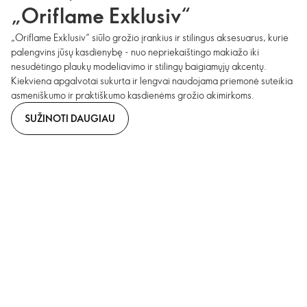
„Oriflame Exklusiv“
„Oriflame Exklusiv“ siūlo grožio įrankius ir stilingus aksesuarus, kurie
palengvins jūsų kasdienybę - nuo nepriekaištingo makiažo iki
nesudėtingo plaukų modeliavimo ir stilingų baigiamųjų akcentų.
Kiekviena apgalvotai sukurta ir lengvai naudojama priemonė suteikia
asmeniškumo ir praktiškumo kasdienėms grožio akimirkoms.
SUŽINOTI DAUGIAU