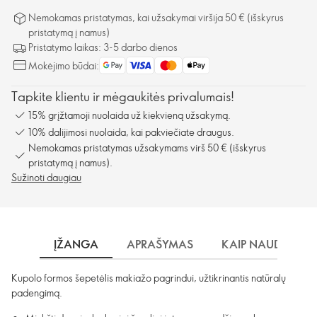
Nemokamas pristatymas, kai užsakymai viršija 50 € (išskyrus
pristatymą į namus)
Pristatymo laikas: 3-5 darbo dienos
Mokėjimo būdai:
Tapkite klientu ir mėgaukitės privalumais!
15% grįžtamoji nuolaida už kiekvieną užsakymą.
10% dalijimosi nuolaida, kai pakviečiate draugus.
Nemokamas pristatymas užsakymams virš 50 € (išskyrus
pristatymą į namus).
Sužinoti daugiau
ĮŽANGA
APRAŠYMAS
KAIP NAUDOTI?
Kupolo formos šepetėlis makiažo pagrindui, užtikrinantis natūralų
padengimą.