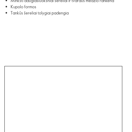
Minkšti daugiasluoksniai šereliai ir tvaraus medžio rankena
Kupolo formos
Tankūs šereliai tolygiai padengia