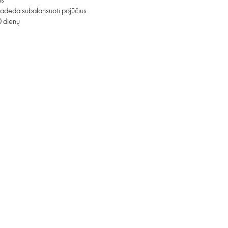
padeda subalansuoti pojūčius
0 dienų