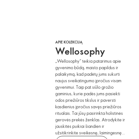
APIE KOLEKCIJĄ
Wellosophy
„Wellosophy“ teikia patarimus apie
gyvenimo būdą, maisto papildus ir
palaikymą, kad padėtų jums sukurti
naujus sveikatingumo įpročius visam
gyvenimui. Taip pat siūlo grožio
gaminius, kurie padės jums pasiekti
odos priežiūros tikslus ir paversti
kasdienius įpročius savęs priežiūros
ritualais. Tai jūsų pasirinkta holistinės
gerovės prekės ženklas. Atrodykite ir
jauskitės puikiai šiandien ir
užsitikrinkite sveikesnę, laimingesnę