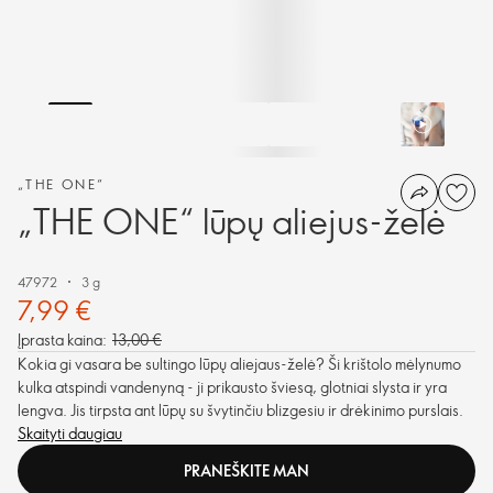
„THE ONE“
„THE ONE“ lūpų aliejus-želė
47972
3 g
7,99 €
Įprasta kaina:
13,00 €
Kokia gi vasara be sultingo lūpų aliejaus-želė? Ši krištolo mėlynumo
kulka atspindi vandenyną - ji prikausto šviesą, glotniai slysta ir yra
lengva. Jis tirpsta ant lūpų su švytinčiu blizgesiu ir drėkinimo purslais.
Skaityti daugiau
PRANEŠKITE MAN