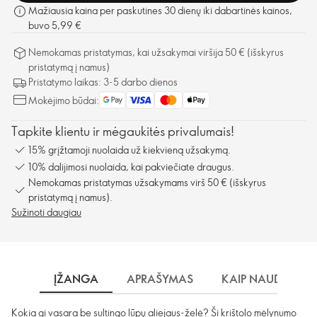
Mažiausia kaina per paskutines 30 dienų iki dabartinės kainos,
buvo 5,99 €
Nemokamas pristatymas, kai užsakymai viršija 50 € (išskyrus
pristatymą į namus)
Pristatymo laikas: 3-5 darbo dienos
Mokėjimo būdai:
Tapkite klientu ir mėgaukitės privalumais!
15% grįžtamoji nuolaida už kiekvieną užsakymą.
10% dalijimosi nuolaida, kai pakviečiate draugus.
Nemokamas pristatymas užsakymams virš 50 € (išskyrus
pristatymą į namus).
Sužinoti daugiau
ĮŽANGA
APRAŠYMAS
KAIP NAUDOTI?
Kokia gi vasara be sultingo lūpų aliejaus-želė? Ši krištolo mėlynumo