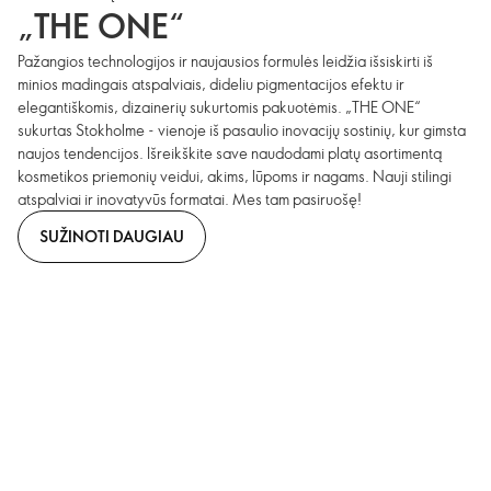
„THE ONE“
Pažangios technologijos ir naujausios formulės leidžia išsiskirti iš
minios madingais atspalviais, dideliu pigmentacijos efektu ir
elegantiškomis, dizainerių sukurtomis pakuotėmis. „THE ONE“
sukurtas Stokholme - vienoje iš pasaulio inovacijų sostinių, kur gimsta
naujos tendencijos. Išreikškite save naudodami platų asortimentą
kosmetikos priemonių veidui, akims, lūpoms ir nagams. Nauji stilingi
atspalviai ir inovatyvūs formatai. Mes tam pasiruošę!
SUŽINOTI DAUGIAU