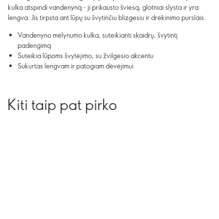
kulka atspindi vandenyną - ji prikausto šviesą, glotniai slysta ir yra
lengva. Jis tirpsta ant lūpų su švytinčiu blizgesiu ir drėkinimo purslais.
Vandenyno mėlynumo kulka, suteikianti skaidrų, švytintį
padengimą
Suteikia lūpoms švytėjimo, su žvilgesio akcentu
Sukurtas lengvam ir patogiam dėvėjimui
Kiti taip pat pirko