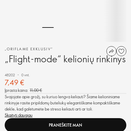
„ORIFLAME EXKLUSIV“
„Flight-mode“ kelionių rinkinys
48202
0 vnt.
7,49 €
Įprasta kaina:
11,00 €
Svajojate apie grožį, su kuriuo lengva keliauti? Šiame kelioniniame
rinkinyje rasite pripildomų buteliukų elegantiškame kompaktiškame
dėkle, kad galėtumėte be streso keliauti arti ar toli.
Skaityti daugiau
PRANEŠKITE MAN