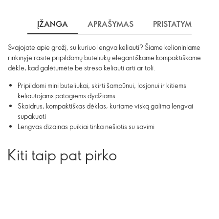
ĮŽANGA
APRAŠYMAS
PRISTATYMAS
Svajojate apie grožį, su kuriuo lengva keliauti? Šiame kelioniniame
rinkinyje rasite pripildomų buteliukų elegantiškame kompaktiškame
dėkle, kad galėtumėte be streso keliauti arti ar toli.
Pripildomi mini buteliukai, skirti šampūnui, losjonui ir kitiems
keliautojams patogiems dydžiams
Skaidrus, kompaktiškas dėklas, kuriame viską galima lengvai
supakuoti
Lengvas dizainas puikiai tinka nešiotis su savimi
Kiti taip pat pirko