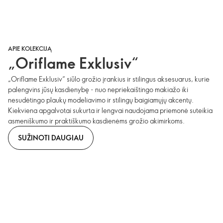
APIE KOLEKCIJĄ
„Oriflame Exklusiv“
„Oriflame Exklusiv“ siūlo grožio įrankius ir stilingus aksesuarus, kurie
palengvins jūsų kasdienybę - nuo nepriekaištingo makiažo iki
nesudėtingo plaukų modeliavimo ir stilingų baigiamųjų akcentų.
Kiekviena apgalvotai sukurta ir lengvai naudojama priemonė suteikia
asmeniškumo ir praktiškumo kasdienėms grožio akimirkoms.
SUŽINOTI DAUGIAU