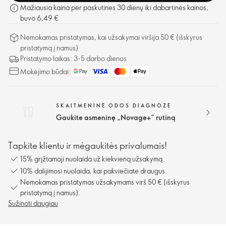
Mažiausia kaina per paskutines 30 dienų iki dabartinės kainos,
buvo 6,49 €
Nemokamas pristatymas, kai užsakymai viršija 50 € (išskyrus
pristatymą į namus)
Pristatymo laikas: 3-5 darbo dienos
Mokėjimo būdai:
SKAITMENINĖ ODOS DIAGNOZĖ
Gaukite asmeninę „Novage+“ rutiną
Tapkite klientu ir mėgaukitės privalumais!
15% grįžtamoji nuolaida už kiekvieną užsakymą.
10% dalijimosi nuolaida, kai pakviečiate draugus.
Nemokamas pristatymas užsakymams virš 50 € (išskyrus
pristatymą į namus).
Sužinoti daugiau