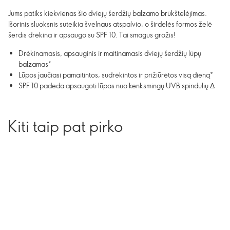
Jums patiks kiekvienas šio dviejų šerdžių balzamo brūkštelėjimas.
Išorinis sluoksnis suteikia švelnaus atspalvio, o širdelės formos želė
šerdis drėkina ir apsaugo su SPF 10. Tai smagus grožis!
Drėkinamasis, apsauginis ir maitinamasis dviejų šerdžių lūpų
balzamas*
Lūpos jaučiasi pamaitintos, sudrėkintos ir prižiūrėtos visą dieną*
SPF 10 padeda apsaugoti lūpas nuo kenksmingų UVB spindulių Δ
Kiti taip pat pirko