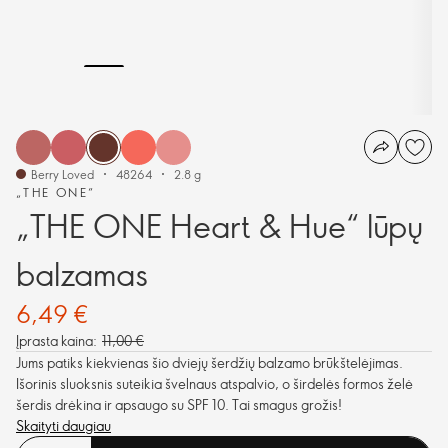
Berry Loved
48264
2.8 g
„THE ONE“
„THE ONE Heart & Hue“ lūpų
balzamas
6,49 €
Įprasta kaina:
11,00 €
Jums patiks kiekvienas šio dviejų šerdžių balzamo brūkštelėjimas.
Išorinis sluoksnis suteikia švelnaus atspalvio, o širdelės formos želė
šerdis drėkina ir apsaugo su SPF 10. Tai smagus grožis!
Skaityti daugiau