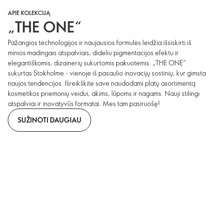
APIE KOLEKCIJĄ
„THE ONE“
Pažangios technologijos ir naujausios formulės leidžia išsiskirti iš
minios madingais atspalviais, dideliu pigmentacijos efektu ir
elegantiškomis, dizainerių sukurtomis pakuotėmis. „THE ONE“
sukurtas Stokholme - vienoje iš pasaulio inovacijų sostinių, kur gimsta
naujos tendencijos. Išreikškite save naudodami platų asortimentą
kosmetikos priemonių veidui, akims, lūpoms ir nagams. Nauji stilingi
atspalviai ir inovatyvūs formatai. Mes tam pasiruošę!
SUŽINOTI DAUGIAU