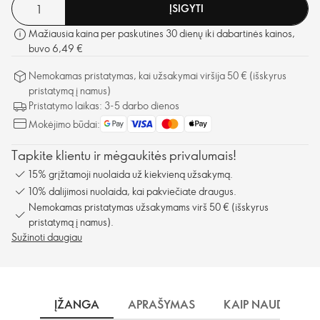
ĮSIGYTI
Mažiausia kaina per paskutines 30 dienų iki dabartinės kainos,
buvo 6,49 €
Nemokamas pristatymas, kai užsakymai viršija 50 € (išskyrus
pristatymą į namus)
Pristatymo laikas: 3-5 darbo dienos
Mokėjimo būdai:
Tapkite klientu ir mėgaukitės privalumais!
15% grįžtamoji nuolaida už kiekvieną užsakymą.
10% dalijimosi nuolaida, kai pakviečiate draugus.
Nemokamas pristatymas užsakymams virš 50 € (išskyrus
pristatymą į namus).
Sužinoti daugiau
ĮŽANGA
APRAŠYMAS
KAIP NAUDOTI?