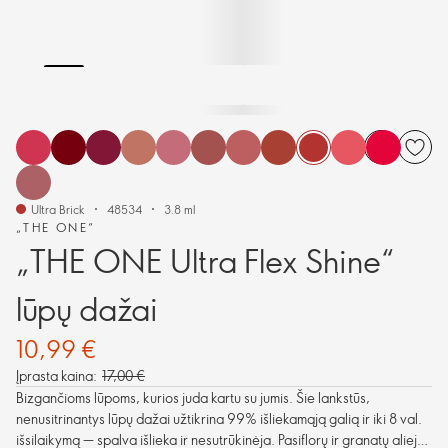
Ultra Brick
48534
3.8 ml
„THE ONE“
„THE ONE Ultra Flex Shine“
lūpų dažai
10,99 €
Įprasta kaina:
17,00 €
Bizgančioms lūpoms, kurios juda kartu su jumis. Šie lankstūs,
nenusitrinantys lūpų dažai užtikrina 99% išliekamąją galią ir iki 8 val.
išsilaikymą — spalva išlieka ir nesutrūkinėja. Pasiflorų ir granatų aliejai