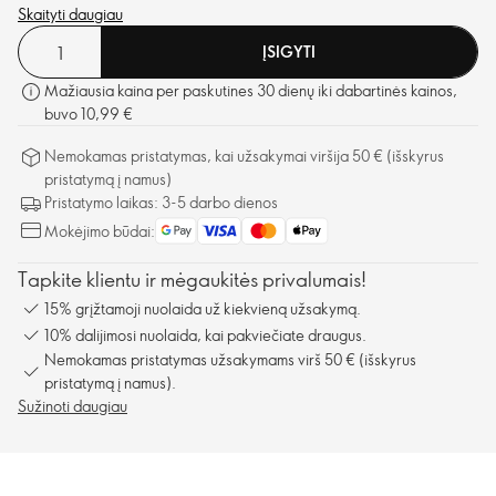
suteikia lūpoms švelnumo, todėl pamiršite, kad juos užtepėte.
Skaityti daugiau
ĮSIGYTI
Mažiausia kaina per paskutines 30 dienų iki dabartinės kainos,
buvo 10,99 €
Nemokamas pristatymas, kai užsakymai viršija 50 € (išskyrus
pristatymą į namus)
Pristatymo laikas: 3-5 darbo dienos
Mokėjimo būdai:
Tapkite klientu ir mėgaukitės privalumais!
15% grįžtamoji nuolaida už kiekvieną užsakymą.
10% dalijimosi nuolaida, kai pakviečiate draugus.
Nemokamas pristatymas užsakymams virš 50 € (išskyrus
pristatymą į namus).
Sužinoti daugiau