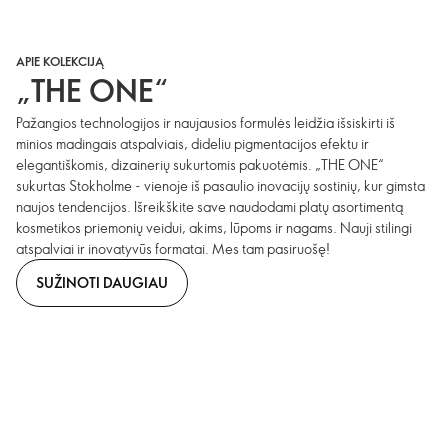
APIE KOLEKCIJĄ
„THE ONE“
Pažangios technologijos ir naujausios formulės leidžia išsiskirti iš
minios madingais atspalviais, dideliu pigmentacijos efektu ir
elegantiškomis, dizainerių sukurtomis pakuotėmis. „THE ONE“
sukurtas Stokholme - vienoje iš pasaulio inovacijų sostinių, kur gimsta
naujos tendencijos. Išreikškite save naudodami platų asortimentą
kosmetikos priemonių veidui, akims, lūpoms ir nagams. Nauji stilingi
atspalviai ir inovatyvūs formatai. Mes tam pasiruošę!
SUŽINOTI DAUGIAU