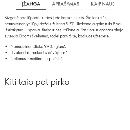
ĮŽANGA
APRAŠYMAS
KAIP NAUDOTI?
Bizgančioms lūpoms, kurios juda kartu su jumis. Šie lankstūs,
nenusitrinantys lūpų dažai užtikrina 99% išliekamąją galią ir iki 8 val.
išsilaikymą — spalva išlieka ir nesutrūkinėja. Pasiflorų ir granatų aliejai
suteikia lūpoms švelnumo, todėl pamiršite, kad juos užtepėte.
Nenusitrina, išlieka 99% ilgiauΔ
8 valandas trunkantis dėvėjimas*
Nelipnus ir maitinantis pojūtis*
Kiti taip pat pirko