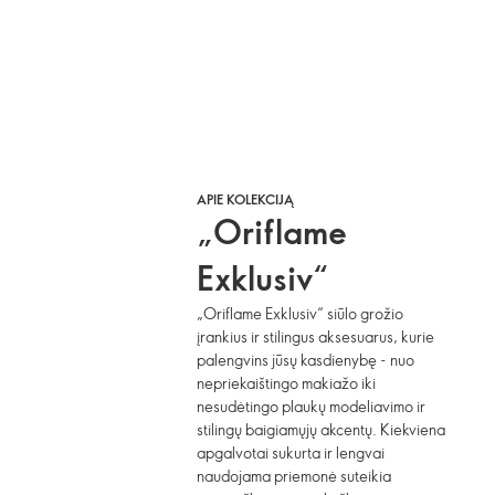
APIE KOLEKCIJĄ
„Oriflame
Exklusiv“
„Oriflame Exklusiv“ siūlo grožio
įrankius ir stilingus aksesuarus, kurie
palengvins jūsų kasdienybę - nuo
nepriekaištingo makiažo iki
nesudėtingo plaukų modeliavimo ir
stilingų baigiamųjų akcentų. Kiekviena
apgalvotai sukurta ir lengvai
naudojama priemonė suteikia