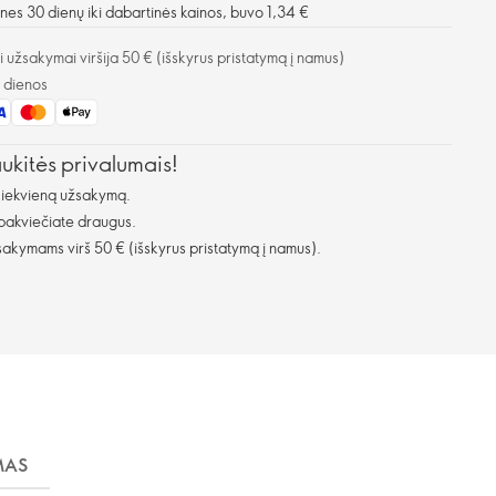
nes 30 dienų iki dabartinės kainos, buvo 1,34 €
užsakymai viršija 50 € (išskyrus pristatymą į namus)
o dienos
aukitės privalumais!
kiekvieną užsakymą.
 pakviečiate draugus.
kymams virš 50 € (išskyrus pristatymą į namus).
MAS