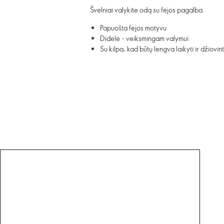
Švelniai valykite odą su fėjos pagalba.
Papuošta fėjos motyvu
Didelė - veiksmingam valymui
Su kilpa, kad būtų lengva laikyti ir džiovint