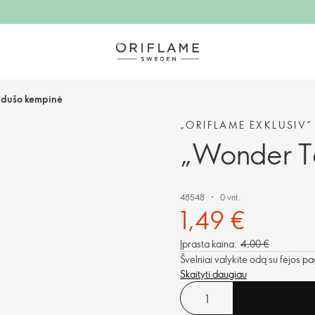
 dušo kempinė
„ORIFLAME EXKLUSIV“
„Wonder T
48548
0 vnt.
1,49 €
Įprasta kaina:
4,00 €
Švelniai valykite odą su fėjos p
Skaityti daugiau