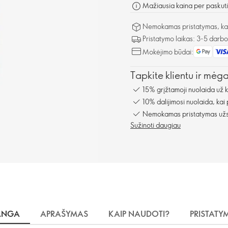
Mažiausia kaina per paskuti
Nemokamas pristatymas, kai 
Pristatymo laikas: 3-5 darb
Mokėjimo būdai:
Tapkite klientu ir mėg
15% grįžtamoji nuolaida už 
10% dalijimosi nuolaida, kai
Nemokamas pristatymas užsa
Sužinoti daugiau
ANGA
APRAŠYMAS
KAIP NAUDOTI?
PRISTATY