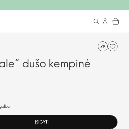
ale“ dušo kempinė
agalba.
ĮSIGYTI