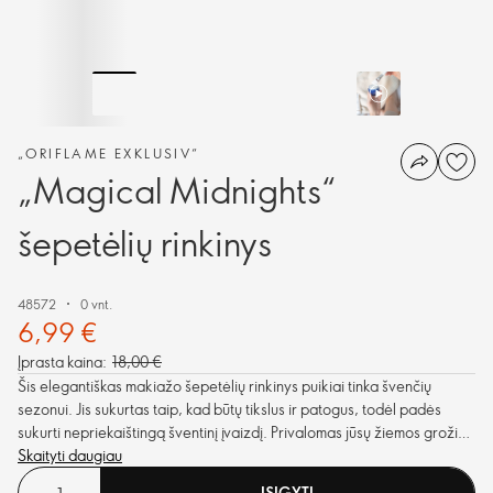
„ORIFLAME EXKLUSIV“
„Magical Midnights“
šepetėlių rinkinys
48572
0 vnt.
6,99 €
Įprasta kaina:
18,00 €
Šis elegantiškas makiažo šepetėlių rinkinys puikiai tinka švenčių
sezonui. Jis sukurtas taip, kad būtų tikslus ir patogus, todėl padės
sukurti nepriekaištingą šventinį įvaizdį. Privalomas jūsų žiemos grožio
rutinos elementas.
Skaityti daugiau
ĮSIGYTI