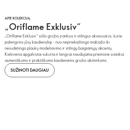
APIE KOLEKCIJĄ
„Oriflame Exklusiv“
„Oriflame Exklusiv“ siūlo grožio įrankius ir stilingus aksesuarus, kurie
palengvins jūsų kasdienybę - nuo nepriekaištingo makiažo iki
nesudėtingo plaukų modeliavimo ir stilingų baigiamųjų akcentų.
Kiekviena apgalvotai sukurta ir lengvai naudojama priemonė suteikia
asmeniškumo ir praktiškumo kasdienėms grožio akimirkoms.
SUŽINOTI DAUGIAU