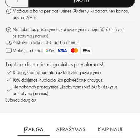
Mažiausia kaina per paskutines 30 dienų iki dabartinės kainos,
buvo 6,99 €
Nemokamas pristatymas, kai užsakymai viršija 50 € (išskyrus
pristatymą į namus)
Pristatymo laikas: 3-5 darbo dienos
Mokėjimo būdai:
Tapkite klientu ir mėgaukitės privalumais!
15% grįžtamoji nuolaida už kiekvieną užsakymą.
10% dalijimosi nuolaida, kai pakviečiate draugus.
Nemokamas pristatymas užsakymams virš 50 € (išskyrus
pristatymą į namus).
Sužinoti daugiau
ĮŽANGA
APRAŠYMAS
KAIP NAUDOTI?