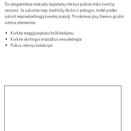
Šis elegantiškas makiažo šepetėlių rinkinys puikiai tinka švenčių
sezonui. Jis sukurtas taip, kad būtų tikslus ir patogus, todėl padės
sukurti nepriekaištingą šventinį įvaizdį. Privalomas jūsų žiemos grožio
rutinos elementas.
Kurkite magiją teptuko brūkštelėjimu
Kurkite skirtingus įvaizdžius nesudėtingai
Puikus rinkinys kolekcijai