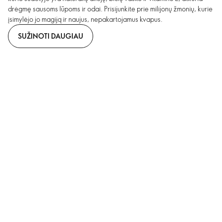
drėgmę sausoms lūpoms ir odai. Prisijunkite prie milijonų žmonių, kurie
įsimylėjo jo magiją ir naujus, nepakartojamus kvapus.
SUŽINOTI DAUGIAU