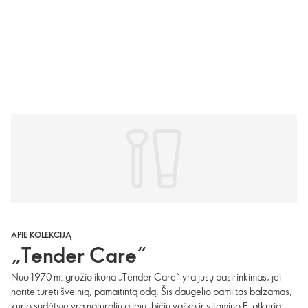
APIE KOLEKCIJĄ
„Tender Care“
Nuo 1970 m. grožio ikona „Tender Care“ yra jūsų pasirinkimas, jei
norite turėti švelnią, pamaitintą odą. Šis daugelio pamiltas balzamas,
kurio sudėtyje yra natūralių aliejų, bičių vaško ir vitamino E, atkuria