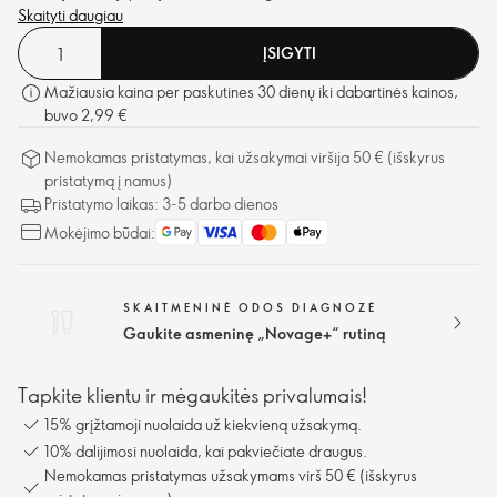
Skaityti daugiau
ĮSIGYTI
Mažiausia kaina per paskutines 30 dienų iki dabartinės kainos,
buvo 2,99 €
Nemokamas pristatymas, kai užsakymai viršija 50 € (išskyrus
pristatymą į namus)
Pristatymo laikas: 3-5 darbo dienos
Mokėjimo būdai:
SKAITMENINĖ ODOS DIAGNOZĖ
Gaukite asmeninę „Novage+“ rutiną
Tapkite klientu ir mėgaukitės privalumais!
15% grįžtamoji nuolaida už kiekvieną užsakymą.
10% dalijimosi nuolaida, kai pakviečiate draugus.
Nemokamas pristatymas užsakymams virš 50 € (išskyrus