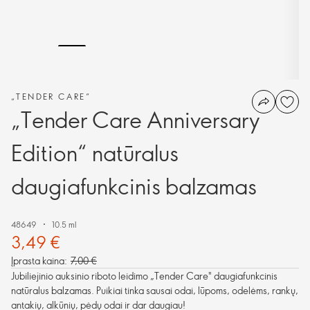
„TENDER CARE“
„Tender Care Anniversary
Edition“ natūralus
daugiafunkcinis balzamas
48649
10.5 ml
3,49 €
Įprasta kaina:
7,00 €
Jubiliejinio auksinio riboto leidimo „Tender Care" daugiafunkcinis
natūralus balzamas. Puikiai tinka sausai odai, lūpoms, odelėms, rankų,
antakių, alkūnių, pėdų odai ir dar daugiau!