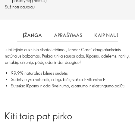
pristatymą į namus).
Sužinoti daugiau
ĮŽANGA
APRAŠYMAS
KAIP NAUDOTI?
Jubiliejinio auksinio riboto leidimo „Tender Care" daugiafunkcinis
natūralus balzamas. Puikiai tinka sausai odai, lūpoms, odelėms, rankų,
antakių, alkūnių, pėdų odai ir dar daugiau!
99,9% natūralios kilmės sudėtis
Sudėtyje yra natūralių aliejų, bičių vaško ir vitamino E
Suteikia lūpoms ir odai švelnumo, glotnumo ir elastingumo pojūtį.
Kiti taip pat pirko