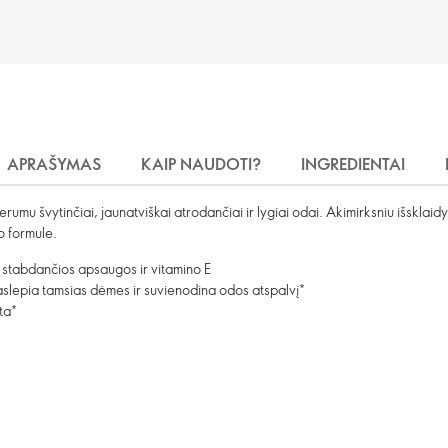
APRAŠYMAS
KAIP NAUDOTI?
INGREDIENTAI
mu švytinčiai, jaunatviškai atrodančiai ir lygiai odai. Akimirksniu išsklaidyk
o formule.
 stabdančios apsaugos ir vitamino E
 paslepia tamsias dėmes ir suvienodina odos atspalvį*
ta*