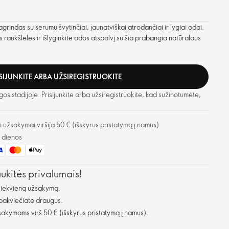
rindas su serumu švytinčiai, jaunatviškai atrodančiai ir lygiai odai.
s raukšleles ir išlyginkite odos atspalvį su šia prabangia natūralaus
ISIJUNKITE ARBA UŽSIREGISTRUOKITE
gos stadijoje. Prisijunkite arba užsiregistruokite, kad sužinotumėte,
užsakymai viršija 50 € (išskyrus pristatymą į namus)
o dienos
aukitės privalumais!
kiekvieną užsakymą.
 pakviečiate draugus.
kymams virš 50 € (išskyrus pristatymą į namus).