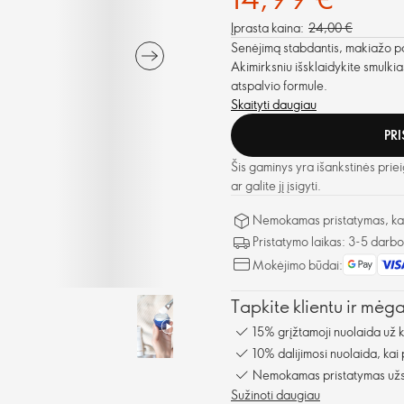
Įprasta kaina:
24,00 €
Senėjimą stabdantis, makiažo pag
Akimirksniu išsklaidykite smulkia
atspalvio formule.
Skaityti daugiau
PR
Šis gaminys yra išankstinės priei
ar galite jį įsigyti.
Nemokamas pristatymas, kai 
Pristatymo laikas: 3-5 darb
Mokėjimo būdai:
Tapkite klientu ir mėg
15% grįžtamoji nuolaida už 
10% dalijimosi nuolaida, kai
Nemokamas pristatymas užsa
Sužinoti daugiau