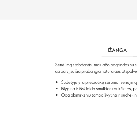
ĮŽANGA
Senėjimą stabdantis, makiažo pagrindas su seru
atspalvį su šia prabangia natūralaus atspalvi
Sudėtyje yra prebiotikų serumo, senėjimą
Išlygina ir išsklaido smulkias raukšleles,
Oda akimirksniu tampa švytinti ir sudrėkin