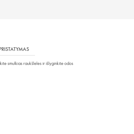
PRISTATYMAS
ite smulkias raukšleles ir išlyginkite odos