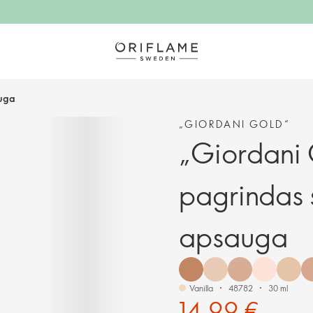
auga
„GIORDANI GOLD“
„Giordani
pagrindas 
apsauga
Vanilla
48782
30 ml
14,99 €