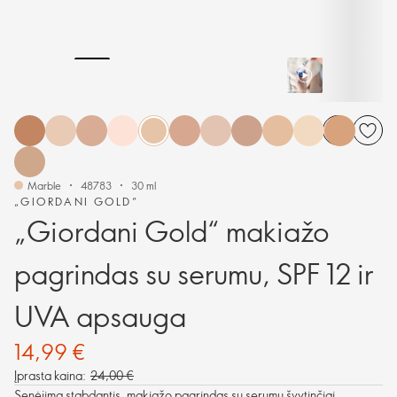
Marble
48783
30 ml
„GIORDANI GOLD“
„Giordani Gold“ makiažo
pagrindas su serumu, SPF 12 ir
UVA apsauga
14,99 €
Įprasta kaina:
24,00 €
Senėjimą stabdantis, makiažo pagrindas su serumu švytinčiai,