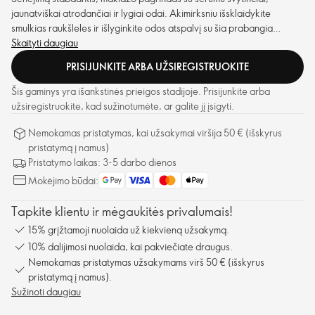
jaunatviškai atrodančiai ir lygiai odai. Akimirksniu išsklaidykite
smulkias raukšleles ir išlyginkite odos atspalvį su šia prabangia
natūralaus atspalvio formule.
Skaityti daugiau
PRISIJUNKITE ARBA UŽSIREGISTRUOKITE
Šis gaminys yra išankstinės prieigos stadijoje. Prisijunkite arba
užsiregistruokite, kad sužinotumėte, ar galite jį įsigyti.
Nemokamas pristatymas, kai užsakymai viršija 50 € (išskyrus
pristatymą į namus)
Pristatymo laikas: 3-5 darbo dienos
Mokėjimo būdai:
Tapkite klientu ir mėgaukitės privalumais!
15% grįžtamoji nuolaida už kiekvieną užsakymą.
10% dalijimosi nuolaida, kai pakviečiate draugus.
Nemokamas pristatymas užsakymams virš 50 € (išskyrus
pristatymą į namus).
Sužinoti daugiau