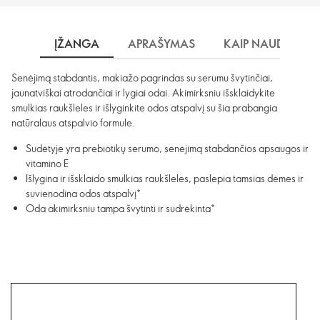
ĮŽANGA
APRAŠYMAS
KAIP NAUDOTI?
Senėjimą stabdantis, makiažo pagrindas su serumu švytinčiai,
jaunatviškai atrodančiai ir lygiai odai. Akimirksniu išsklaidykite
smulkias raukšleles ir išlyginkite odos atspalvį su šia prabangia
natūralaus atspalvio formule.
Sudėtyje yra prebiotikų serumo, senėjimą stabdančios apsaugos ir
vitamino E
Išlygina ir išsklaido smulkias raukšleles, paslepia tamsias dėmes ir
suvienodina odos atspalvį*
Oda akimirksniu tampa švytinti ir sudrėkinta*