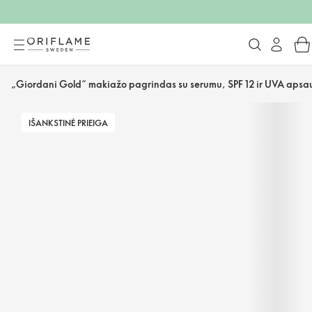
„Giordani Gold“ makiažo pagrindas su serumu, SPF 12 ir UVA aps
IŠANKSTINĖ PRIEIGA