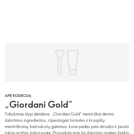
APIE KOLEKCIJĄ
„Giordani Gold“
Tobulumas slypi detalėse. „Giordani Gold“ meistriškai derina
išskirtinius ingredientus, rūpestingas formules ir kruopštų
meistriškumą, kad sukurtų gaminius, kurie padės jums atrodyti ir jaustis
tokiai gražiai, kokia esate. Prisijunkite prie šio išskirtinio prekės ženklo