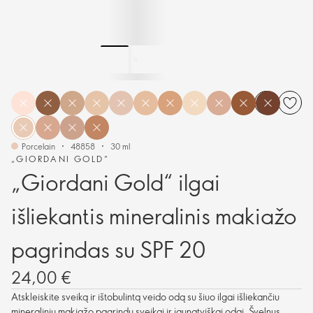
Porcelain
48858
30 ml
„GIORDANI GOLD“
„Giordani Gold“ ilgai
išliekantis mineralinis makiažo
pagrindas su SPF 20
24,00 €
Atskleiskite sveiką ir ištobulintą veido odą su šiuo ilgai išliekančiu
mineraliniu makiažo pagrindu sveikai ir jaunatviškai odai. Švelnus