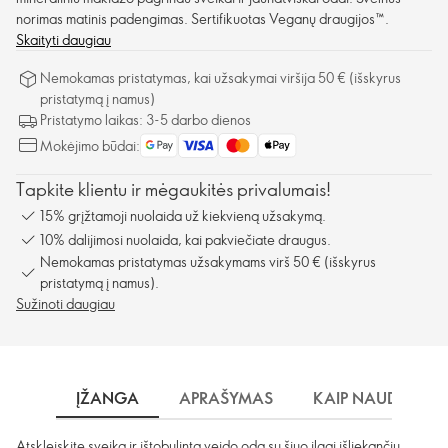
norimas matinis padengimas. Sertifikuotas Veganų draugijos™.
Skaityti daugiau
Nemokamas pristatymas, kai užsakymai viršija 50 € (išskyrus
pristatymą į namus)
Pristatymo laikas: 3-5 darbo dienos
Mokėjimo būdai:
Tapkite klientu ir mėgaukitės privalumais!
15% grįžtamoji nuolaida už kiekvieną užsakymą.
10% dalijimosi nuolaida, kai pakviečiate draugus.
Nemokamas pristatymas užsakymams virš 50 € (išskyrus
pristatymą į namus).
Sužinoti daugiau
ĮŽANGA
APRAŠYMAS
KAIP NAUDOTI?
Atskleiskite sveiką ir ištobulintą veido odą su šiuo ilgai išliekančiu