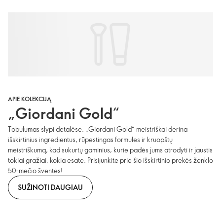
APIE KOLEKCIJĄ
„Giordani Gold“
Tobulumas slypi detalėse. „Giordani Gold“ meistriškai derina
išskirtinius ingredientus, rūpestingas formules ir kruopštų
meistriškumą, kad sukurtų gaminius, kurie padės jums atrodyti ir jaustis
tokiai gražiai, kokia esate. Prisijunkite prie šio išskirtinio prekės ženklo
50-mečio šventės!
SUŽINOTI DAUGIAU