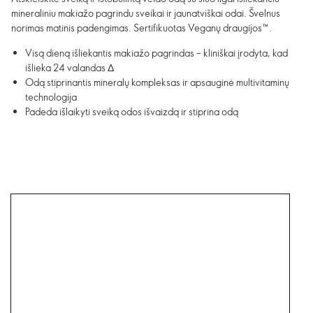
mineraliniu makiažo pagrindu sveikai ir jaunatviškai odai. Švelnus
norimas matinis padengimas. Sertifikuotas Veganų draugijos™.
Visą dieną išliekantis makiažo pagrindas – kliniškai įrodyta, kad
išlieka 24 valandas Δ
Odą stiprinantis mineralų kompleksas ir apsauginė multivitaminų
technologija
Padeda išlaikyti sveiką odos išvaizdą ir stiprina odą