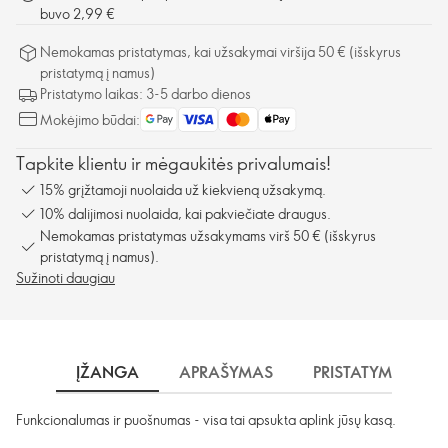
buvo 2,99 €
Nemokamas pristatymas, kai užsakymai viršija 50 € (išskyrus
pristatymą į namus)
Pristatymo laikas: 3-5 darbo dienos
Mokėjimo būdai:
Tapkite klientu ir mėgaukitės privalumais!
15% grįžtamoji nuolaida už kiekvieną užsakymą.
10% dalijimosi nuolaida, kai pakviečiate draugus.
Nemokamas pristatymas užsakymams virš 50 € (išskyrus
pristatymą į namus).
Sužinoti daugiau
ĮŽANGA
APRAŠYMAS
PRISTATYMAS
Funkcionalumas ir puošnumas - visa tai apsukta aplink jūsų kasą.