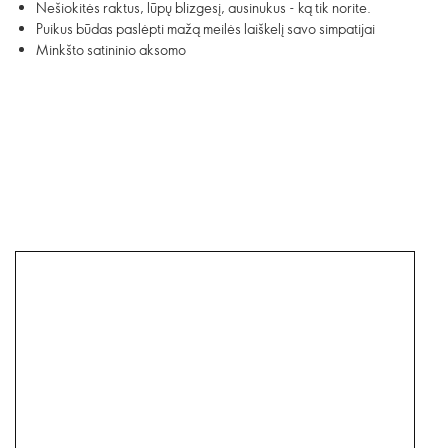
Nešiokitės raktus, lūpų blizgesį, ausinukus - ką tik norite.
Puikus būdas paslėpti mažą meilės laiškelį savo simpatijai
Minkšto satininio aksomo