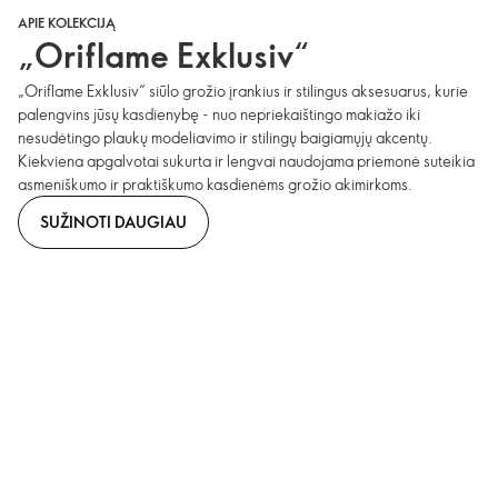
APIE KOLEKCIJĄ
„Oriflame Exklusiv“
„Oriflame Exklusiv“ siūlo grožio įrankius ir stilingus aksesuarus, kurie
palengvins jūsų kasdienybę - nuo nepriekaištingo makiažo iki
nesudėtingo plaukų modeliavimo ir stilingų baigiamųjų akcentų.
Kiekviena apgalvotai sukurta ir lengvai naudojama priemonė suteikia
asmeniškumo ir praktiškumo kasdienėms grožio akimirkoms.
SUŽINOTI DAUGIAU