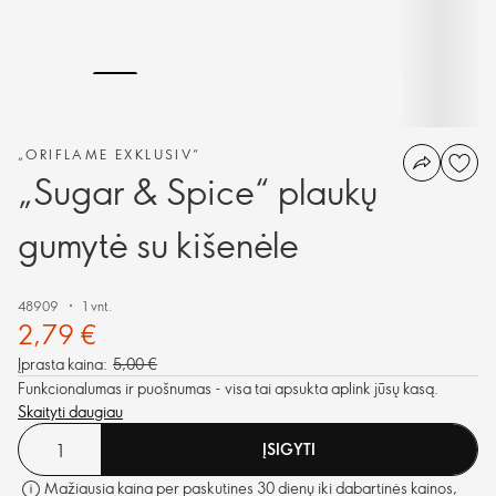
„ORIFLAME EXKLUSIV“
„Sugar & Spice“ plaukų
gumytė su kišenėle
48909
1 vnt.
2,79 €
Įprasta kaina:
5,00 €
Funkcionalumas ir puošnumas - visa tai apsukta aplink jūsų kasą.
Skaityti daugiau
ĮSIGYTI
Mažiausia kaina per paskutines 30 dienų iki dabartinės kainos,