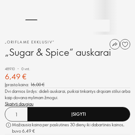
„ORIFLAME EXKLUSIV“
„Sugar & Spice“ auskarai
48910
0 vnt.
6,49 €
Įprasta kaina:
16,00 €
Dvi darnios širdys: dideli auskarai, puikiai tinkantys drąsiam stiliui arba
kaip dovana mylimam žmogui.
Skaityti daugiau
ĮSIGYTI
Mažiausia kaina per paskutines 30 dienų iki dabartinės kainos,
buvo 6,49 €