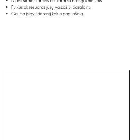
Dideli širdies formos auskarai su brangakmeniais
Puikus aksesuaras jūsų įvaizdžiui pasaldinti
Galima įsigyti derantį kaklo papuošalą