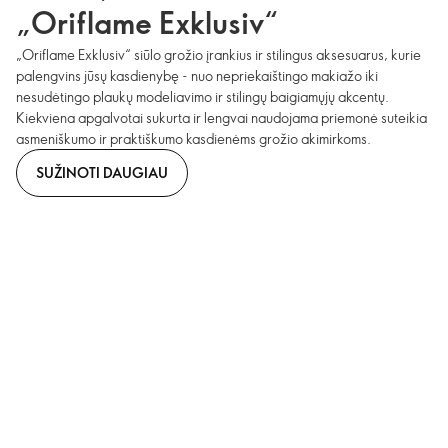
„Oriflame Exklusiv“
„Oriflame Exklusiv“ siūlo grožio įrankius ir stilingus aksesuarus, kurie
palengvins jūsų kasdienybę - nuo nepriekaištingo makiažo iki
nesudėtingo plaukų modeliavimo ir stilingų baigiamųjų akcentų.
Kiekviena apgalvotai sukurta ir lengvai naudojama priemonė suteikia
asmeniškumo ir praktiškumo kasdienėms grožio akimirkoms.
SUŽINOTI DAUGIAU