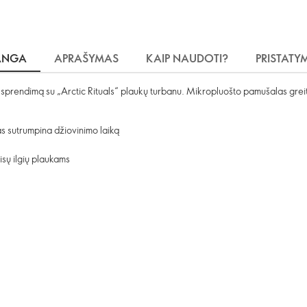
ANGA
APRAŠYMAS
KAIP NAUDOTI?
PRISTATY
s sprendimą su „Arctic Rituals“ plaukų turbanu. Mikropluošto pamušalas grei
s sutrumpina džiovinimo laiką
visų ilgių plaukams