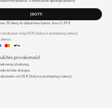
išdžiovina plaukus, o satino pusė apsaugo plaukus.
ĮSIGYTI
nes 30 dienų iki dabartinės kainos, buvo 5,39 €
užsakymai viršija 50 € (išskyrus pristatymą į namus)
o dienos
aukitės privalumais!
kiekvieną užsakymą.
 pakviečiate draugus.
kymams virš 50 € (išskyrus pristatymą į namus).