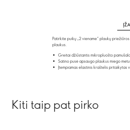
ĮŽ
Patirkite puikų „2 viename“ plaukų priežiūro
plaukus.
Greitai džiūstantis mikropluošto pamušala
Satino pusė apsaugo plaukus miego metu
Įtempiamas elastinis kraštelis pritaikytas 
Kiti taip pat pirko