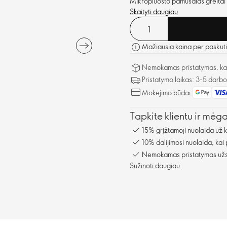
Mikropluošto pamušalas greitai 
Skaityti daugiau
Mažiausia kaina per paskuti
Nemokamas pristatymas, kai 
Pristatymo laikas: 3-5 darb
Mokėjimo būdai:
Tapkite klientu ir mėg
15% grįžtamoji nuolaida už 
10% dalijimosi nuolaida, kai
Nemokamas pristatymas užsa
Sužinoti daugiau