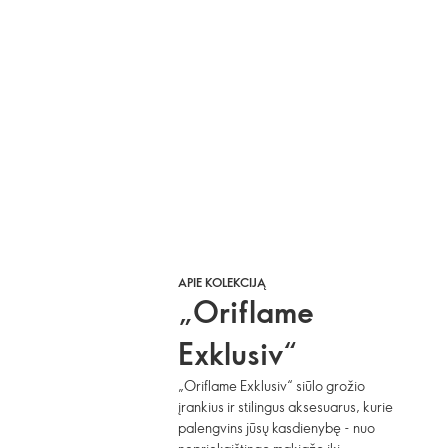
APIE KOLEKCIJĄ
„Oriflame
Exklusiv“
„Oriflame Exklusiv“ siūlo grožio
įrankius ir stilingus aksesuarus, kurie
palengvins jūsų kasdienybę - nuo