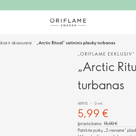
nkiai ir aksesuarai
/
„Arctic Ritual“ satininis plaukų turbanas
„ORIFLAME EXKLUSIV“
„Arctic Rit
turbanas
48915
0 vnt.
5,99 €
Įprasta kaina:
15,00 €
Patirkite puikų „2 viename“ plau