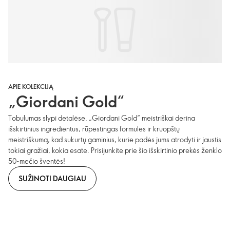
APIE KOLEKCIJĄ
„Giordani Gold“
Tobulumas slypi detalėse. „Giordani Gold“ meistriškai derina
išskirtinius ingredientus, rūpestingas formules ir kruopštų
meistriškumą, kad sukurtų gaminius, kurie padės jums atrodyti ir jaustis
tokiai gražiai, kokia esate. Prisijunkite prie šio išskirtinio prekės ženklo
50-mečio šventės!
SUŽINOTI DAUGIAU