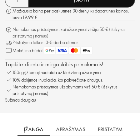
Mažiausia kaina per paskutines 30 dienų iki dabartinės kainos,
buvo 19,99 €
Nemokamas pristatymas, kai užsakymai viršija 50 € (išskyrus
pristatymą į namus)
Pristatymo laikas: 3-5 darbo dienos
Mokėjimo būdai:
Tapkite klientu ir mėgaukitės privalumais!
15% grįžtamoji nuolaida už kiekvieną užsakymą.
10% dalijimosi nuolaida, kai pakviečiate draugus.
Nemokamas pristatymas užsakymams virš 50 € (išskyrus
pristatymą į namus).
Sužinoti daugiau
ĮŽANGA
APRAŠYMAS
PRISTATYMAS