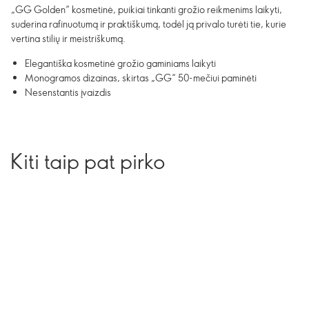
„GG Golden“ kosmetinė, puikiai tinkanti grožio reikmenims laikyti,
suderina rafinuotumą ir praktiškumą, todėl ją privalo turėti tie, kurie
vertina stilių ir meistriškumą.
Elegantiška kosmetinė grožio gaminiams laikyti
Monogramos dizainas, skirtas „GG“ 50-mečiui paminėti
Nesenstantis įvaizdis
Kiti taip pat pirko