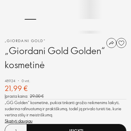
„GIORDANI GOLD“
„Giordani Gold Golden“
kosmetinė
48924
0 vnt.
21,99 €
Įprasta kaina:
29,00 €
„GG Golden“ kosmetinė, puikiai tinkanti grožio reikmenims laikyti,
suderina rafinuotumą ir praktiškumą, todėl ją privalo turėti tie, kurie
vertina stilių ir meistriškumą.
Skaityti daugiau
ĮSIGYTI