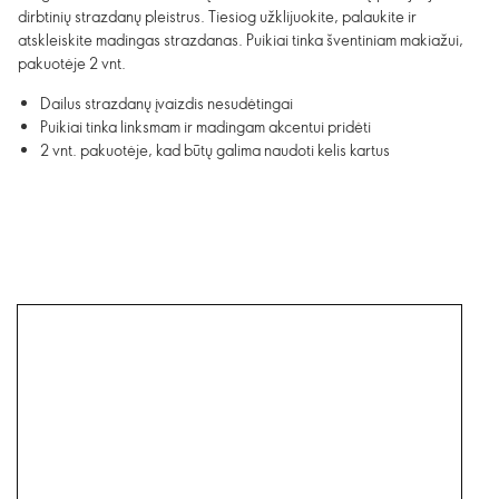
dirbtinių strazdanų pleistrus. Tiesiog užklijuokite, palaukite ir
atskleiskite madingas strazdanas. Puikiai tinka šventiniam makiažui,
pakuotėje 2 vnt.
Dailus strazdanų įvaizdis nesudėtingai
Puikiai tinka linksmam ir madingam akcentui pridėti
2 vnt. pakuotėje, kad būtų galima naudoti kelis kartus