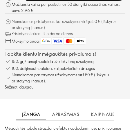
Mažiausia kaina per paskutines 30 dienų iki dabartinės kainos,
buvo 2,96 €
Nemokamas pristatymas, kai užsakymai viršija 50 € (išskyrus
pristatymą į namus)
Pristatymo laikas: 3-5 darbo dienos
Mokėjimo būdai:
Tapkite klientu ir mėgaukitės privalumais!
15% grįžtamoji nuolaida už kiekvieną užsakymą.
10% dalijimosi nuolaida, kai pakviečiate draugus.
Nemokamas pristatymas užsakymams virš 50 € (išskyrus
pristatymą į namus).
Sužinoti daugiau
ĮŽANGA
APRAŠYMAS
KAIP NAUDOTI?
Mėgaukitės tobulu strazdanų efektu naudodami mūsų priklijuojamus