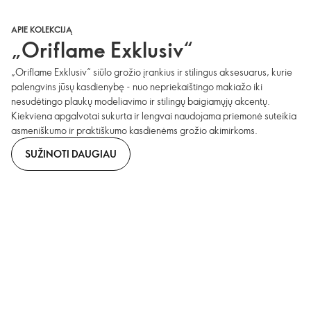
APIE KOLEKCIJĄ
„Oriflame Exklusiv“
„Oriflame Exklusiv“ siūlo grožio įrankius ir stilingus aksesuarus, kurie
palengvins jūsų kasdienybę - nuo nepriekaištingo makiažo iki
nesudėtingo plaukų modeliavimo ir stilingų baigiamųjų akcentų.
Kiekviena apgalvotai sukurta ir lengvai naudojama priemonė suteikia
asmeniškumo ir praktiškumo kasdienėms grožio akimirkoms.
SUŽINOTI DAUGIAU