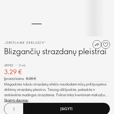
„ORIFLAME EXKLUSIV“
Blizgančių strazdanų pleistrai
48982
0 vnt.
3,29 €
Įprasta kaina:
8,00 €
Mėgaukitės tobulu strazdanų efektu naudodami mūsų priklijuojamus
dirbtinių strazdanų pleistrus. Tiesiog užklijuokite, palaukite ir
atskleiskite madingas strazdanas. Puikiai tinka šventiniam makiažui,
pakuotėje 2 vnt.
Skaityti daugiau
ĮSIGYTI