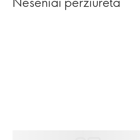
Neseniai peržiūrėta