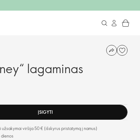
urney“ lagaminas
ĮSIGYTI
užsakymai viršija 50 € (išskyrus pristatymą į namus)
o dienos