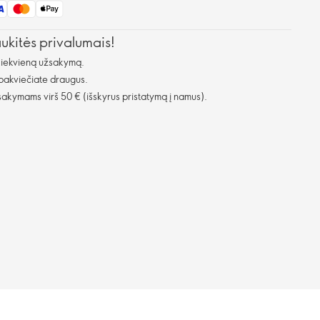
aukitės privalumais!
kiekvieną užsakymą.
 pakviečiate draugus.
kymams virš 50 € (išskyrus pristatymą į namus).