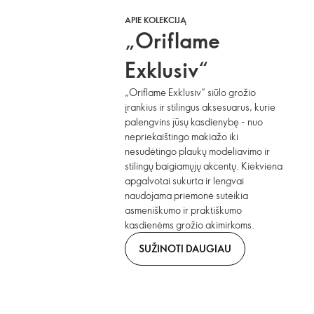
APIE KOLEKCIJĄ
„Oriflame
Exklusiv“
„Oriflame Exklusiv“ siūlo grožio
įrankius ir stilingus aksesuarus, kurie
palengvins jūsų kasdienybę - nuo
nepriekaištingo makiažo iki
nesudėtingo plaukų modeliavimo ir
stilingų baigiamųjų akcentų. Kiekviena
apgalvotai sukurta ir lengvai
naudojama priemonė suteikia
asmeniškumo ir praktiškumo
kasdienėms grožio akimirkoms.
SUŽINOTI DAUGIAU