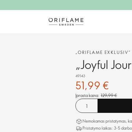
„ORIFLAME EXKLUSIV“
„Joyful Jo
49143
51,99 €
Įprasta kaina:
129,99 €
Nemokamas pristatymas, kai 
Pristatymo laikas: 3-5 darb