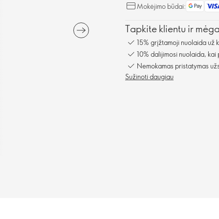
Mokėjimo būdai:
Tapkite klientu ir mėg
15% grįžtamoji nuolaida už 
10% dalijimosi nuolaida, kai
Nemokamas pristatymas užsa
Sužinoti daugiau