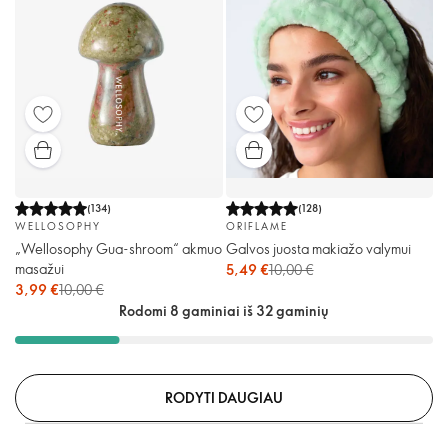
(
134
)
(
128
)
WELLOSOPHY
ORIFLAME
„Wellosophy Gua-shroom“ akmuo
Galvos juosta makiažo valymui
masažui
5,49 €
10,00 €
3,99 €
10,00 €
Rodomi 8 gaminiai iš 32 gaminių
RODYTI DAUGIAU