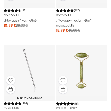
(
22
)
(
197
)
NOVAGE+
NOVAGE+
„Novage+“ kosmetinė
„Novage+ Facial T-Bar“
masažuoklis
10,99 €
28,00 €
15,99 €
40,00 €
PASKUTINĖ GALIMYBĖ
(
202
)
(
161
)
PURE SKIN
WELLOSOPHY