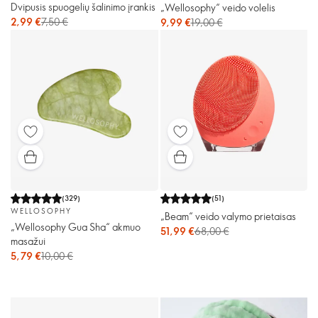
Dvipusis spuogelių šalinimo įrankis
„Wellosophy“ veido volelis
2,99 €
7,50 €
9,99 €
19,00 €
(
329
)
(
51
)
WELLOSOPHY
„Beam“ veido valymo prietaisas
„Wellosophy Gua Sha“ akmuo
51,99 €
68,00 €
masažui
5,79 €
10,00 €