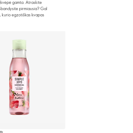
s įkvėpė gamta. Atraskite
 išbandysite pirmiausia? Gal
ų, kurio egzotiškas kvapas
69
)