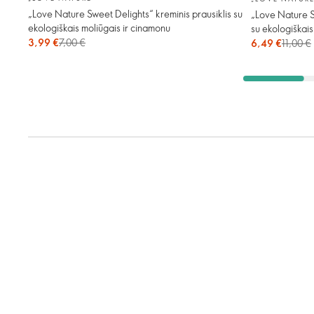
„Love Nature Sweet Delights“ kreminis prausiklis su
„Love Nature S
ekologiškais moliūgais ir cinamonu
su ekologiškais
3,99 €
7,00 €
6,49 €
11,00 €