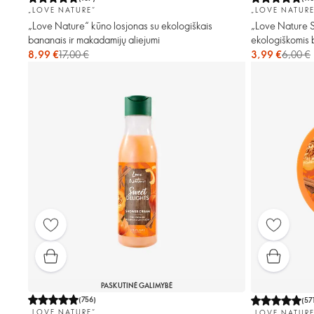
„LOVE NATURE“
„LOVE NATURE
„Love Nature“ kūno losjonas su ekologiškais
„Love Nature S
bananais ir makadamijų aliejumi
ekologiškomis 
8,99 €
17,00 €
3,99 €
6,00 €
PASKUTINĖ GALIMYBĖ
(
756
)
(
57
„LOVE NATURE“
„LOVE NATURE