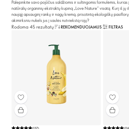
Palepinkite savo pojūčius saldžiomis ir sultingomis formulėmis, kuria
natūralių organinių ekstraktų kupiną „Love Nature“ visatą. Kurį iš jų
naująjį apsauginį rankų ir nagų kremą, prisotintą ekologiškų pasiflor
akimirksniu nukels jus į saulės nutviekstą rojų?
Rodoma 45 rezultatų
REKOMENDUOJAMUS
FILTRAS
(
137
)
(
11