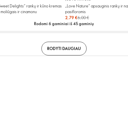
weet Delights“ rankų ir kūno kremas
„Love Nature“ apsauginis rankų ir n
 moliūgais ir cinamonu
pasifloromis
2,79 €
6,00 €
Rodomi 6 gaminiai iš 45 gaminių
RODYTI DAUGIAU