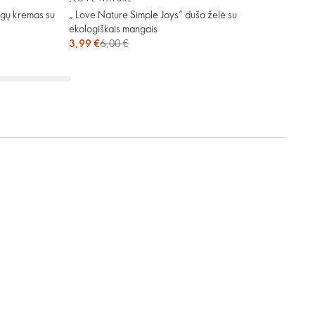
agų kremas su
„ Love Nature Simple Joys“ dušo želė su
ekologiškais mangais
3,99 €
6,00 €