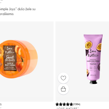
“
imple Joys“ dušo želė su
braškėmis
1
)
(
1384
)
“
„LOVE NATURE“