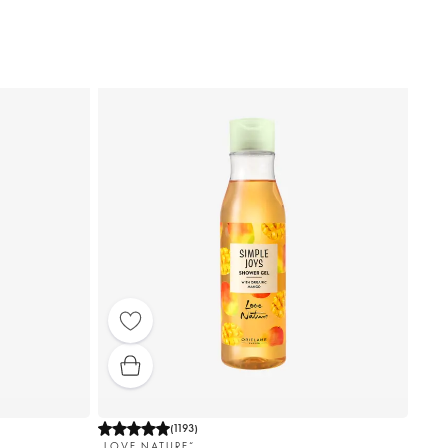
(
1193
)
„LOVE NATURE“