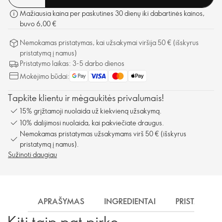
Mažiausia kaina per paskutines 30 dienų iki dabartinės kainos,
buvo 6,00 €
Nemokamas pristatymas, kai užsakymai viršija 50 € (išskyrus
pristatymą į namus)
Pristatymo laikas: 3-5 darbo dienos
Mokėjimo būdai:
Tapkite klientu ir mėgaukitės privalumais!
15% grįžtamoji nuolaida už kiekvieną užsakymą.
10% dalijimosi nuolaida, kai pakviečiate draugus.
Nemokamas pristatymas užsakymams virš 50 € (išskyrus
pristatymą į namus).
Sužinoti daugiau
APRAŠYMAS
INGREDIENTAI
PRISTATYMA
Kiti taip pat pirko