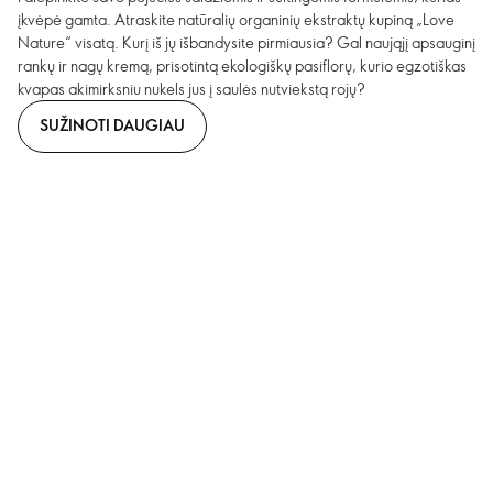
įkvėpė gamta. Atraskite natūralių organinių ekstraktų kupiną „Love
Nature“ visatą. Kurį iš jų išbandysite pirmiausia? Gal naująjį apsauginį
rankų ir nagų kremą, prisotintą ekologiškų pasiflorų, kurio egzotiškas
kvapas akimirksniu nukels jus į saulės nutviekstą rojų?
SUŽINOTI DAUGIAU