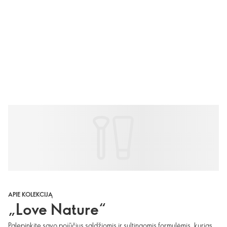
APIE KOLEKCIJĄ
„Love Nature“
Palepinkite savo pojūčius saldžiomis ir sultingomis formulėmis, kurias