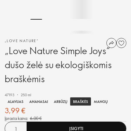
„LOVE NATURE“
„Love Nature Simple Joys“
dušo želė su ekologiškomis
braškėmis
47193
250 ml
BRAŠKĖS
ALAVIJAS
ANANASAI
ARBŪZŲ
MANGŲ
3,99 €
Įprasta kaina:
6,00 €
ĮSIGYTI