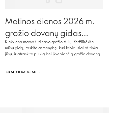
Motinos dienos 2026 m.
grožio dovanų gidas
pagal asmenybę
Kiekviena mama turi savo grožio stilių! Peržiūrėkite
mūsų gidą, raskite asmenybę, kuri labiausiai atitinka
jūsų, ir atraskite puikią bei įkvepiančią grožio dovaną
SKAITYTI DAUGIAU