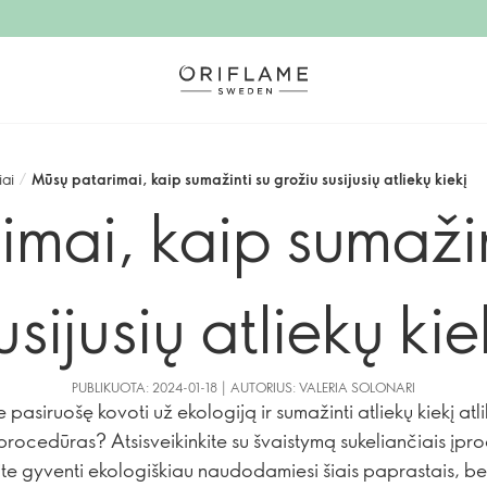
iai
/
Mūsų patarimai, kaip sumažinti su grožiu susijusių atliekų kiekį
mai, kaip sumažin
usijusių atliekų kie
PUBLIKUOTA: 2024-01-18 | AUTORIUS: VALERIA SOLONARI
 pasiruošę kovoti už ekologiją ir sumažinti atliekų kiekį atl
procedūras? Atsisveikinkite su švaistymą sukeliančiais įproč
te gyventi ekologiškiau naudodamiesi šiais paprastais, be