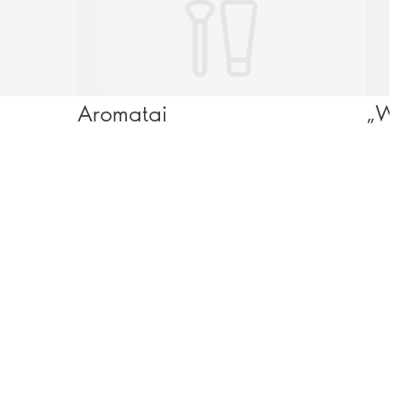
Aromatai
„We