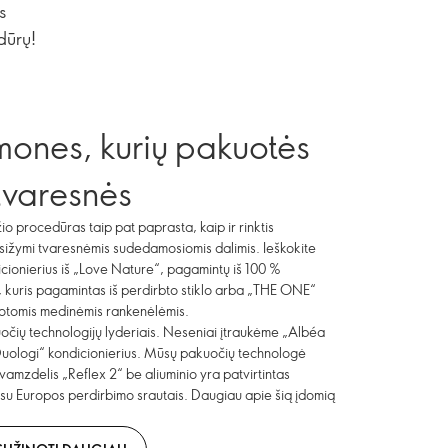
s
dūrų!
emones, kurių pakuotės
tvaresnės
žio procedūras taip pat paprasta, kaip ir rinktis
ižymi tvaresnėmis sudedamosiomis dalimis. Ieškokite
icionierius iš „Love Nature“, pagamintų iš 100 %
 kuris pagamintas iš perdirbto stiklo arba „THE ONE“
uotomis medinėmis rankenėlėmis.
kuočių technologijų lyderiais. Neseniai įtraukėme „Albéa
„Duologi“ kondicionierius. Mūsų pakuočių technologė
vamzdelis „Reflex 2“ be aliuminio yra patvirtintas
 su Europos perdirbimo srautais. Daugiau apie šią įdomią