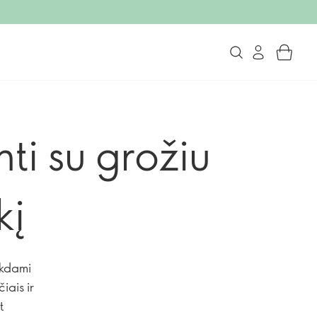
ti su grožiu
kį
ikdami
iais ir
t