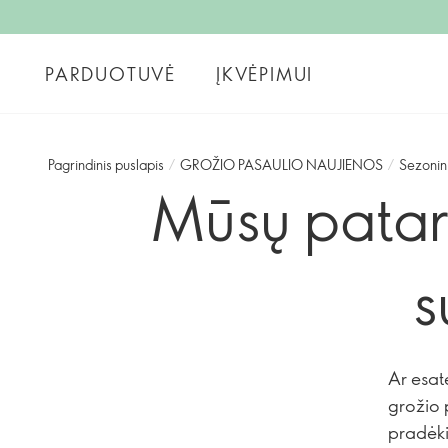
PARDUOTUVĖ
ĮKVĖPIMUI
Pagrindinis puslapis
/
GROŽIO PASAULIO NAUJIENOS
/
Sezonin
Mūsų patari
s
Ar esate
grožio 
pradėki