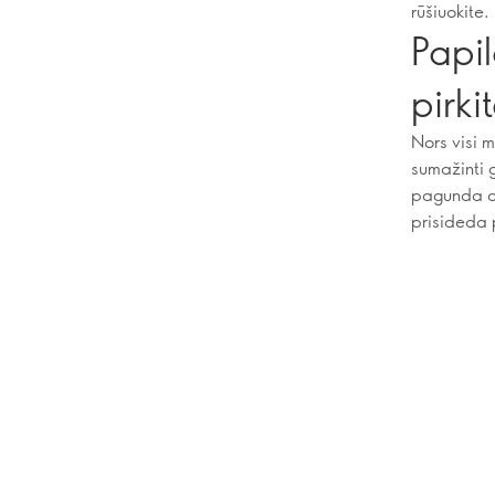
rūšiuokite.
Papi
pirki
Nors visi 
sumažinti g
pagunda dėt
prisideda 