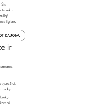
 Šis
teliuku ir
muilą!
as ilgiau,
OTI DAUGIAU
e ir
 įmanoma,
pavyzdžiui,
ę kaukę.
plaukų
nkamai