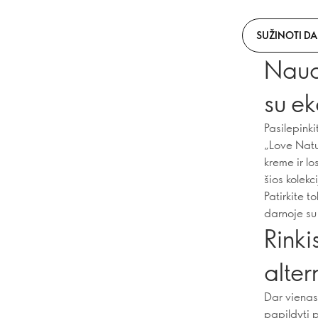
SUŽINOTI D
Naud
su ek
Pasilepink
„Love Natu
kreme ir l
šios kolek
Patirkite 
darnoje su
Rinki
alte
Dar vienas 
papildyti 