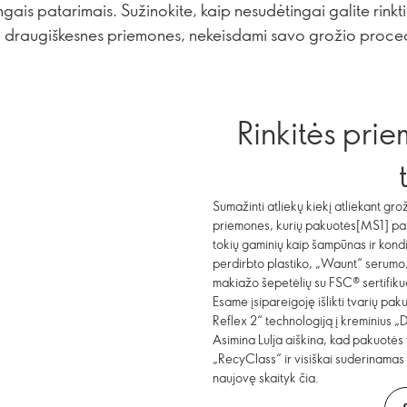
gais patarimais. Sužinokite, kaip nesudėtingai galite rinkti
i draugiškesnes priemones, nekeisdami savo grožio proce
Rinkitės pri
Sumažinti atliekų kiekį atliekant gro
priemones, kurių pakuotės[MS1] pas
tokių gaminių kaip šampūnas ir kond
perdirbto plastiko, „Waunt“ serumo,
makiažo šepetėlių su FSC® sertifik
Esame įsipareigoję išlikti tvarių pa
Reflex 2“ technologiją į kreminius 
Asimina Lulja aiškina, kad pakuotės 
„RecyClass“ ir visiškai suderinamas
naujovę skaityk čia.