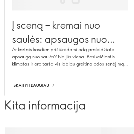
Į sceną – kremai nuo
saulės: apsaugos nuo
saulės gidas
Ar kartais kasdien prižiūrėdami odą praleidžiate
apsaugą nuo saulės? Ne jūs viena. Besikeičiantis
klimatas ir oro tarša vis labiau greitina odos senėjimą ir
sukelia hiperpigmentaciją, atsiranda vis daugiau
raukšlių ir pradeda irti kolagenas. Mūsų apsaugos nuo
saulės priemonės, pavyzdžiui, kremai nuo saulės,
SKAITYTI DAUGIAU
drėkinamieji kremai su SPF bei makiažo priemonės su
SPF apsauga, gali apsaugoti visus metus!
Kita informacija