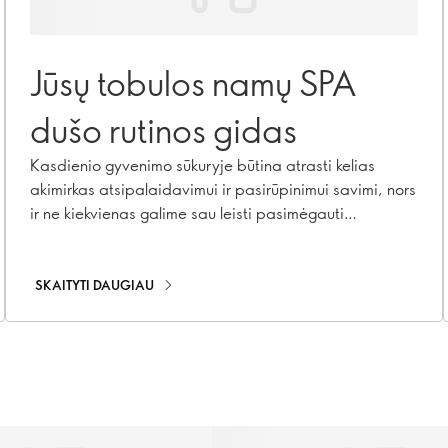
Jūsų tobulos namų SPA
dušo rutinos gidas
Kasdienio gyvenimo sūkuryje būtina atrasti kelias
akimirkas atsipalaidavimui ir pasirūpinimui savimi, nors
ir ne kiekvienas galime sau leisti pasimėgauti
prabangia, ypatingais elementais pagerinta vonia.
Tačiau nenusiminkite! Gaiviausia grožio pasaulio
tendencija gali pakylėti jūsų dušo rutiną iki prabangios
SKAITYTI DAUGIAU
SPA vertos patirties. Pasitikite ritualinio prausimosi
meną – sąmoningą praktiką, kuri jūsų kasdienį
prausimąsi paverčia atgaivinančiu malonumu.