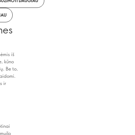
SUŽINOTI DAUGIAU
IAU
nes
ėmis iš
e, kūno
ų. Be to,
kaidomi.
 ir
tinai
muilo