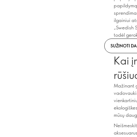
papildymą, 
sprendimas
ilgainiui a
„Swedish S
todėl gero
SUŽINOTI D
Kai į
rūšiu
Mažinant g
vadovaukis
vienkartini
ekologiškes
mūsų daugk
Neišmeskit
aksesuarus