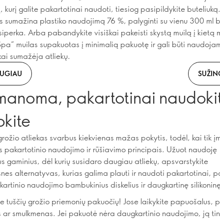
kurį galite pakartotinai naudoti, tiesiog pasipildykite buteliuką.
 sumažina plastiko naudojimą 76 %, palyginti su vienu 300 ml bu
tsiperka. Arba pabandykite visiškai pakeisti skystą muilą į kietą 
pa“ muilas supakuotas į minimalią pakuotę ir gali būti naudojam
kai sumažėja atliekų.
AUGIAU
SUŽIN
manoma, pakartotinai naudokit
okite
rožio atliekas svarbus kiekvienas mažas pokytis, todėl, kai tik
 pakartotinio naudojimo ir rūšiavimo principais. Užuot naudoję
us gaminius, dėl kurių susidaro daugiau atliekų, apsvarstykite
nes alternatyvas, kurias galima plauti ir naudoti pakartotinai, 
artinio naudojimo bambukinius diskelius ir daugkartinę silikonin
e tuščių grožio priemonių pakuočių! Jose laikykite papuošalus, 
 ar smulkmenas. Jei pakuotė nėra daugkartinio naudojimo, ją ti