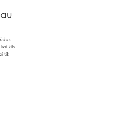
iau
būdas
kai kils
i tik