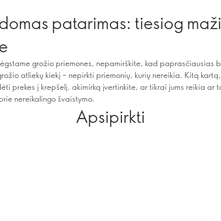
ldomas patarimas: tiesiog maž
te
mėgstame grožio priemones, nepamirškite, kad paprasčiausias 
rožio atliekų kiekį – nepirkti priemonių, kurių nereikia. Kitą kartą, 
i prekes į krepšelį, akimirką įvertinkite, ar tikrai jums reikia ar ta
prie nereikalingo švaistymo.
Apsipirkti