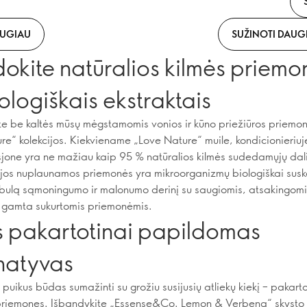
AUGIAU
SUŽINOTI DAUG
okite natūralios kilmės priemo
ologiškais ekstraktais
ite be kaltės mūsų mėgstamomis vonios ir kūno priežiūros priemon
re“ kolekcijos. Kiekviename „Love Nature“ muile, kondicionieriuj
osjone yra ne mažiau kaip 95 % natūralios kilmės sudedamųjų dali
cijos nuplaunamos priemonės yra mikroorganizmų biologiškai sus
tobulą sąmoningumo ir malonumo derinį su saugiomis, atsakingomis
 gamta sukurtomis priemonėmis.
s pakartotinai papildomas
rnatyvas
puikus būdas sumažinti su grožiu susijusių atliekų kiekį – pakarto
priemones. Išbandykite „Essense&Co. Lemon & Verbena“ skysto 