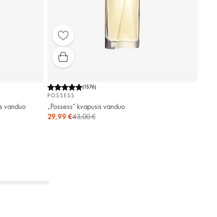
(
1576
)
POSSESS
is vanduo
„Possess“ kvapusis vanduo
29,99 €
43,00 €