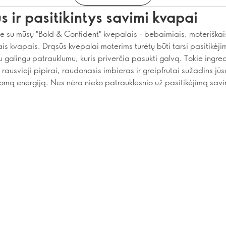
s ir pasitikintys savimi kvapai
te su mūsų "Bold & Confident" kvepalais - bebaimiais, moteriškais
is kvapais. Drąsūs kvepalai moterims turėtų būti tarsi pasitikėj
u galingu patrauklumu, kuris priverčia pasukti galvą. Tokie ingre
 rausvieji pipirai, raudonasis imbieras ir greipfrutai sužadins jūs
mą energiją. Nes nėra nieko patrauklesnio už pasitikėjimą savi