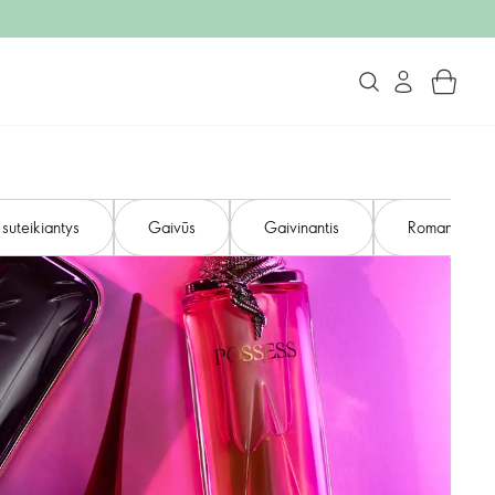
 suteikiantys
Gaivūs
Gaivinantis
Romantiški