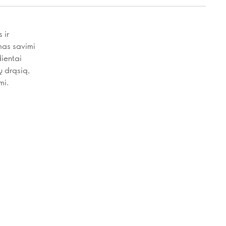
 ir
imas savimi
dientai
ų drąsią,
mi.