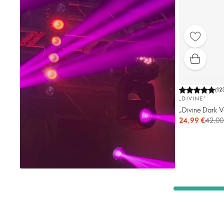
(
12
„DIVINE“
„Divine Dark V
24,99 €
42,00