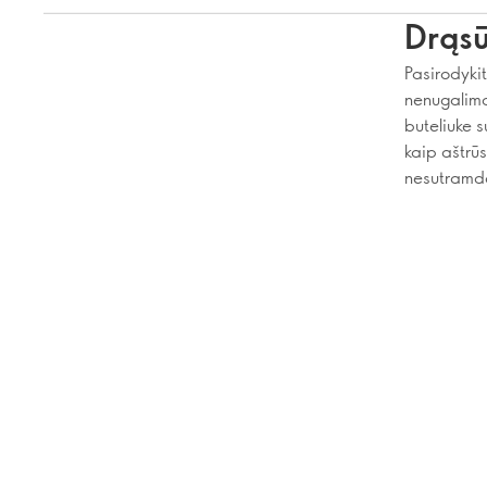
Drąsū
Pasirodyki
nenugalima
buteliuke s
kaip aštrūs
nesutramdo