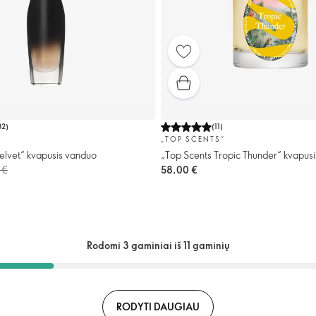
32
)
(
11
)
„TOP SCENTS“
elvet“ kvapusis vanduo
„Top Scents Tropic Thunder“ kvapus
 €
58,00 €
Rodomi 3 gaminiai iš 11 gaminių
RODYTI DAUGIAU