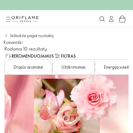
Ieškokite pagal nuotaiką
Romantiški
Rodoma 10 rezultatų
REKOMENDUOJAMUS
FILTRAS
Drąsūs aromatai
Užtikrintumas
Energiją suteiki