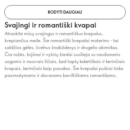
RODYTI DAUGIAU
Svajingi ir romantiški kvapai
Atraskite mūsų svajingus ir romantiškus kvepalus,
kvepiančius meile. Šie romantiški kvepalai moterims - tai
saldžios gėlės, švelnus šnabždesys ir drugelio akimirkos.
Čia rožės, bijūnai ir vyšnių žiedai susilieja su raudonomis
uogomis ir rausvais ličiais, kad taptų koketiškais ir kerinčiais
kvapais, kerinčiais kaip pasakos. Šie kvepalai puikiai tinka
pasimatymams ir dovanoms beviltiškiems romantikams.