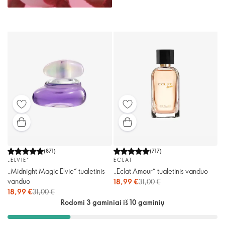
(
871
)
(
717
)
„ELVIE“
ECLAT
„Midnight Magic Elvie“ tualetinis
„Eclat Amour“ tualetinis vanduo
vanduo
18,99 €
31,00 €
18,99 €
31,00 €
Rodomi 3 gaminiai iš 10 gaminių