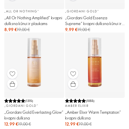
„ALL OR NOTHING“
„GIORDANI GOLD“
„All Or Nothing Amplified“ kvapni
„Giordani Gold Essenza
dulksna kūnui ir plaukams
Supreme“ kvapni dulksna kūnui ir
plaukams
8,99 €
19,00 €
9,99 €
19,00 €
(
1315
)
(
1055
)
„GIORDANI GOLD“
AMBER ELIXIR
„Giordani Gold Everlasting Glow“
„Amber Elixir Warm Temptation“
kvapni dulksna
kvapni dulksna
12,99 €
19,00 €
12,99 €
19,00 €