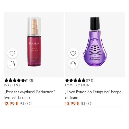
(
1142
)
(
773
)
POSSESS
LOVE POTION
„Possess Mythical Seduction“
„Love Potion So Tempting“ kvapni
kvapni dulksna
dulksna
12,99 €
19,00 €
10,99 €
18,00 €