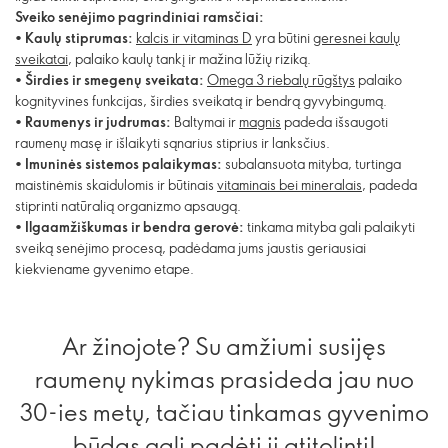
Sveiko senėjimo pagrindiniai ramsčiai:
•
Kaulų stiprumas:
kalcis ir vitaminas D
yra būtini
geresnei kaulų
sveikatai
, palaiko kaulų tankį ir mažina lūžių riziką.
•
Širdies ir smegenų sveikata:
Omega 3 riebalų rūgštys
palaiko
kognityvines funkcijas, širdies sveikatą ir bendrą gyvybingumą.
•
Raumenys ir judrumas:
Baltymai ir
magnis
padeda išsaugoti
raumenų masę ir išlaikyti sąnarius stiprius ir lanksčius.
•
Imuninės sistemos palaikymas:
subalansuota mityba, turtinga
maistinėmis skaidulomis ir būtinais
vitaminais bei mineralais
, padeda
stiprinti natūralią organizmo apsaugą.
•
Ilgaamžiškumas ir bendra gerovė:
tinkama mityba gali palaikyti
sveiką senėjimo procesą, padėdama jums jaustis geriausiai
kiekviename gyvenimo etape.
Ar žinojote? Su amžiumi susijęs
raumenų nykimas prasideda jau nuo
30-ies metų, tačiau tinkamas gyvenimo
būdas gali padėti jį atitolinti!