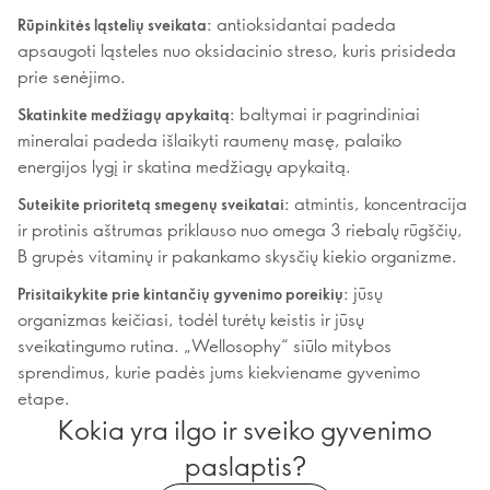
antioksidantai padeda
Rūpinkitės ląstelių sveikata:
apsaugoti ląsteles nuo oksidacinio streso, kuris prisideda
prie senėjimo.
baltymai ir pagrindiniai
Skatinkite medžiagų apykaitą:
mineralai padeda išlaikyti raumenų masę, palaiko
energijos lygį ir skatina medžiagų apykaitą.
atmintis, koncentracija
Suteikite prioritetą smegenų sveikatai:
ir protinis aštrumas priklauso nuo omega 3 riebalų rūgščių,
B grupės vitaminų ir pakankamo skysčių kiekio organizme.
jūsų
Prisitaikykite prie kintančių gyvenimo poreikių:
organizmas keičiasi, todėl turėtų keistis ir jūsų
sveikatingumo rutina. „Wellosophy“ siūlo mitybos
sprendimus, kurie padės jums kiekviename gyvenimo
etape.
Kokia yra ilgo ir sveiko gyvenimo
paslaptis?