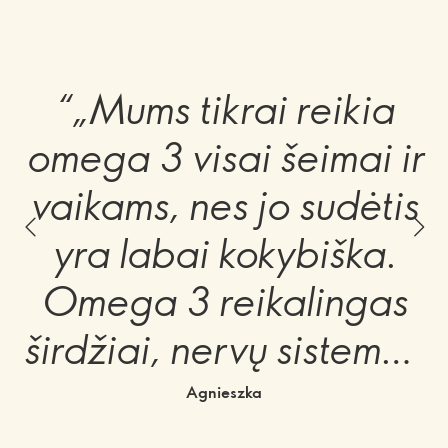
“„Mums tikrai reikia
omega 3 visai šeimai ir
vaikams, nes jo sudėtis
yra labai kokybiška.
Omega 3 reikalingas
širdžiai, nervų sistemai,
akims, smegenims,
Agnieszka
atminčiai.