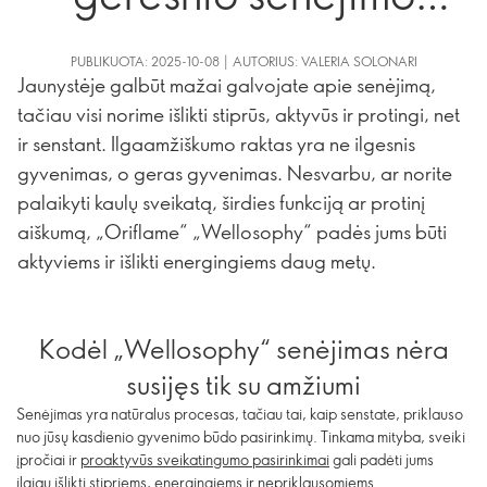
gidas
PUBLIKUOTA: 2025-10-08 | AUTORIUS: VALERIA SOLONARI
Jaunystėje galbūt mažai galvojate apie senėjimą,
tačiau visi norime išlikti stiprūs, aktyvūs ir protingi, net
ir senstant. Ilgaamžiškumo raktas yra ne ilgesnis
gyvenimas, o geras gyvenimas. Nesvarbu, ar norite
palaikyti kaulų sveikatą, širdies funkciją ar protinį
aiškumą, „Oriflame“ „Wellosophy“ padės jums būti
aktyviems ir išlikti energingiems daug metų.
Kodėl „Wellosophy“ senėjimas nėra
susijęs tik su amžiumi
Senėjimas yra natūralus procesas, tačiau tai, kaip senstate, priklauso
nuo jūsų kasdienio gyvenimo būdo pasirinkimų. Tinkama mityba, sveiki
įpročiai ir
proaktyvūs sveikatingumo pasirinkimai
gali padėti jums
ilgiau išlikti stipriems, energingiems ir nepriklausomiems.