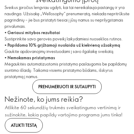
Sveikus įpročius lengviau ugdyti, kai tai nereikalauja pastangų ir yra
naudinga. Užsisakę „Wellosophy“ prenumeratą, niekada nepritrūksite
pagrindinių – jie bus pristatyti tiesiai į jūsų namus su neprilygstamais
privalumais.
•
Geriausi mitybos rezultatai
Sustiprinkite savo gerovės poveikį laikydamiesi nuoseklios rutinos.
•
Papildoma 10% grįžtamoji nuolaida už kiekvieną užsakymą
Gaukite apdovanojimų investuodami į savo ilgalaikę sveikatą.
•
Nemokamas pristatymas
Mėgaukitės automatizuotomis pristatymo paslaugomis be papildomų
siuntimo išlaidų. Taikoma visiems pristatymo būdams, išskyrus
pristatymą į namus.
PRENUMERUOTI IR SUTAUPYTI
Nežinote, ko jums reikia?
Atlikite 60 sekundžių trukmės sveikatingumo vertinimą ir
sužinokite, kokia papildų vartojimo programa jums tinka!
ATLIKTI TESTĄ