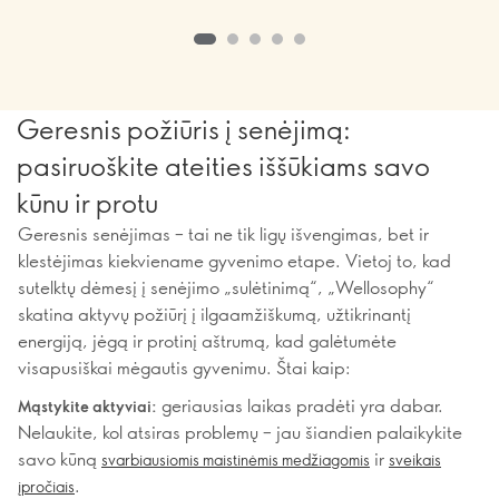
Rekomenduoju.“”
Geresnis požiūris į senėjimą:
pasiruoškite ateities iššūkiams savo
kūnu ir protu
Geresnis senėjimas – tai ne tik ligų išvengimas, bet ir
klestėjimas kiekviename gyvenimo etape. Vietoj to, kad
sutelktų dėmesį į senėjimo „sulėtinimą“, „Wellosophy“
skatina aktyvų požiūrį į ilgaamžiškumą, užtikrinantį
energiją, jėgą ir protinį aštrumą, kad galėtumėte
visapusiškai mėgautis gyvenimu. Štai kaip:
geriausias laikas pradėti yra dabar.
Mąstykite aktyviai:
Nelaukite, kol atsiras problemų – jau šiandien palaikykite
savo kūną
ir
svarbiausiomis maistinėmis medžiagomis
sveikais
.
įpročiais