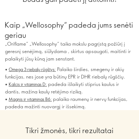
Kaip „Wellosophy“ padeda jums senėti
geriau
„Oriflame“ „Wellosophy“ taiko mokslu pagrįstą požiūrį į
geresnį senėjimą, siūlydama , skirtus apsaugoti, maitinti ir
palaikyti jūsų kūną jam senstant.
•
Palaiko širdies, smegenų ir akių
Omega 3 riebalų rūgštys:
funkcijas, nes jose yra būtinų EPR ir DHR riebalų rūgščių.
•
padeda išlaikyti stiprius kaulus ir
Kalcis ir vitaminas D:
dantis, mažina kaulų retėjimo riziką.
•
palaiko raumenų ir nervų funkcijas,
Magnis ir vitaminas B6:
padeda mažinti nuovargį ir išsekimą.
Tikri žmonės, tikri rezultatai