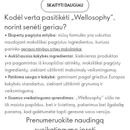
SKAITYTI DAUGIAU
Kodėl verta pasitikėti „Wellosophy“,
norint senėti geriau?
•
mūsų formulės yra sukurtos
Ekspertų pagrįsta mityba:
naudojant moksliškai pagrįstus ingredientus, kuriuos
parinko
.
geriausi mitybos srities mokslininkai
•
kiekvienas produktas
Aukščiausios kokybės ingredientai:
yra pagamintas iš kruopščiai atrinktų, moksliškai pagrįstų
ingredientų, siekiant užtikrinti maksimalų veiksmingumą.
•
gaminami pagal griežtus Europos
Patikima sauga ir kokybė:
kokybės standartus, siekiant užtikrinti grynumą ir
veiksmingumą.
•
„Wellosophy“ siūlo ne
Išsamus sveikatingumo sprendimas:
tik maisto papildus, bet ir švietimą, patarimus bei ilgalaikę
paramą, kad galėtumėte tapti geresne savo versija.
Prenumeruokite naudingą
sveikatingumo įprotį