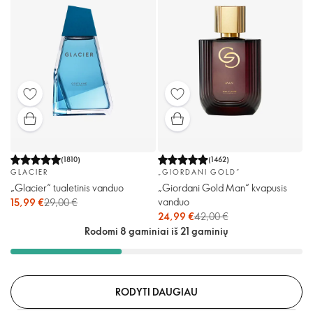
(
1810
)
(
1462
)
GLACIER
„GIORDANI GOLD“
„Glacier“ tualetinis vanduo
„Giordani Gold Man“ kvapusis
vanduo
15,99 €
29,00 €
24,99 €
42,00 €
Rodomi 8 gaminiai iš 21 gaminių
RODYTI DAUGIAU