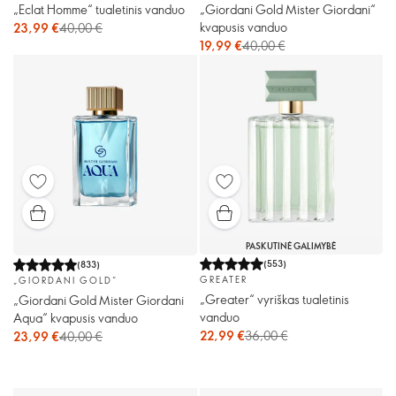
„Eclat Homme“ tualetinis vanduo
„Giordani Gold Mister Giordani“
kvapusis vanduo
23,99 €
40,00 €
19,99 €
40,00 €
PASKUTINĖ GALIMYBĖ
(
553
)
(
833
)
GREATER
„GIORDANI GOLD“
„Greater“ vyriškas tualetinis
„Giordani Gold Mister Giordani
vanduo
Aqua“ kvapusis vanduo
22,99 €
36,00 €
23,99 €
40,00 €