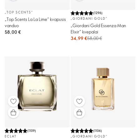
„TOP SCENTS“
(
1296
)
„Top Scents La La Lime“ kvapusis
„GIORDANI GOLD“
vanduo
„Giordani Gold Essenza Man
Elixir“ kvepalai
58,00 €
34,99 €
58,00 €
(
1109
)
(
1106
)
ECLAT
„GIORDANI GOLD“