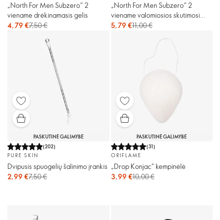
„North For Men Subzero“ 2
„North For Men Subzero“ 2
viename drėkinamasis gelis
viename valomiosios skutimosi
putos
4,79 €
7,50 €
5,79 €
11,00 €
PASKUTINĖ GALIMYBĖ
PASKUTINĖ GALIMYBĖ
(
202
)
(
31
)
PURE SKIN
ORIFLAME
Dvipusis spuogelių šalinimo įrankis
„Drop Konjac“ kempinėlė
2,99 €
7,50 €
3,99 €
10,00 €