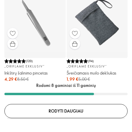
(
120
)
(
94
)
„ORIFLAME EXKLUSIV“
„ORIFLAME EXKLUSIV“
Inkštirų šalinimo pincetas
Šveičiamasis muilo dėkliukas
4,29 €
8,50 €
1,99 €
5,00 €
Rodomi 8 gaminiai iš 11 gaminių
RODYTI DAUGIAU