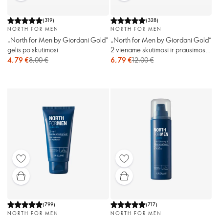
(
319
)
(
328
)
NORTH FOR MEN
NORTH FOR MEN
„North for Men by Giordani Gold“
„North for Men by Giordani Gold“
gelis po skutimosi
2 viename skutimosi ir prausimosi
putos
4,79 €
8,00 €
6,79 €
12,00 €
(
799
)
(
717
)
NORTH FOR MEN
NORTH FOR MEN