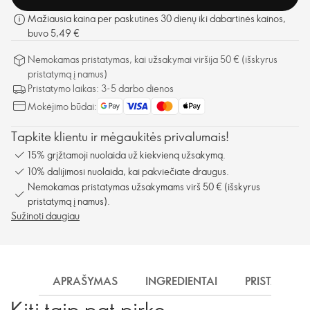
Mažiausia kaina per paskutines 30 dienų iki dabartinės kainos,
buvo 5,49 €
Nemokamas pristatymas, kai užsakymai viršija 50 € (išskyrus
pristatymą į namus)
Pristatymo laikas: 3-5 darbo dienos
Mokėjimo būdai:
Tapkite klientu ir mėgaukitės privalumais!
15% grįžtamoji nuolaida už kiekvieną užsakymą.
10% dalijimosi nuolaida, kai pakviečiate draugus.
Nemokamas pristatymas užsakymams virš 50 € (išskyrus
pristatymą į namus).
Sužinoti daugiau
APRAŠYMAS
INGREDIENTAI
PRISTATYMA
Kiti taip pat pirko