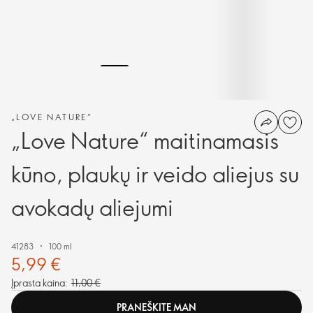
„LOVE NATURE“
„Love Nature“ maitinamasis
kūno, plaukų ir veido aliejus su
avokadų aliejumi
41283
100 ml
5,99 €
Įprasta kaina:
11,00 €
PRANEŠKITE MAN