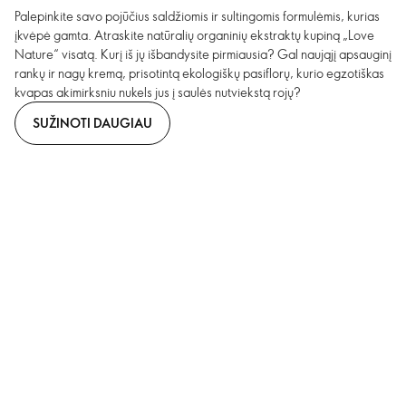
Palepinkite savo pojūčius saldžiomis ir sultingomis formulėmis, kurias
įkvėpė gamta. Atraskite natūralių organinių ekstraktų kupiną „Love
Nature“ visatą. Kurį iš jų išbandysite pirmiausia? Gal naująjį apsauginį
rankų ir nagų kremą, prisotintą ekologiškų pasiflorų, kurio egzotiškas
kvapas akimirksniu nukels jus į saulės nutviekstą rojų?
SUŽINOTI DAUGIAU