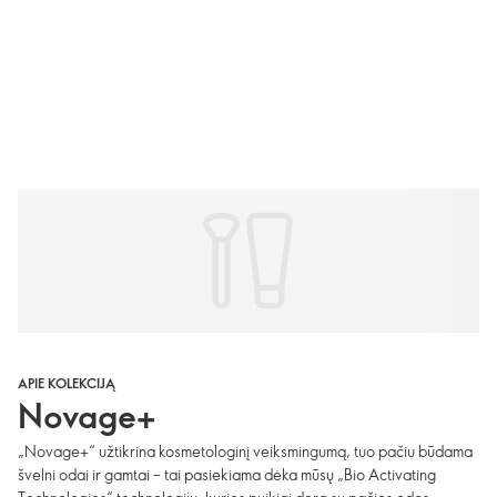
APIE KOLEKCIJĄ
Novage+
„Novage+“ užtikrina kosmetologinį veiksmingumą, tuo pačiu būdama
švelni odai ir gamtai – tai pasiekiama dėka mūsų „Bio Activating