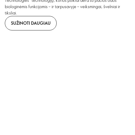
Technologies“ technologijų, kurios puikiai dera su pačios odos
biologinėmis funkcijomis – ir tarpusavyje – veiksmingai, švelniai ir
tiksliai.
SUŽINOTI DAUGIAU