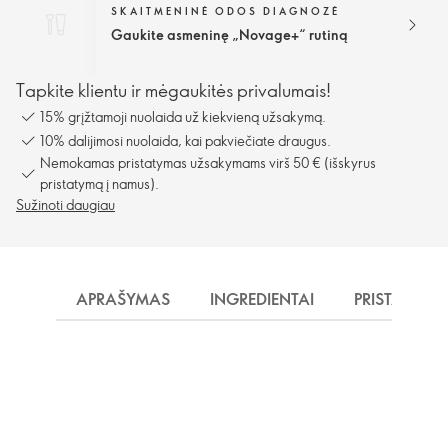
SKAITMENINĖ ODOS DIAGNOZĖ
Gaukite asmeninę „Novage+“ rutiną
Tapkite klientu ir mėgaukitės privalumais!
15% grįžtamoji nuolaida už kiekvieną užsakymą.
10% dalijimosi nuolaida, kai pakviečiate draugus.
Nemokamas pristatymas užsakymams virš 50 € (išskyrus
pristatymą į namus).
Sužinoti daugiau
APRAŠYMAS
INGREDIENTAI
PRISTATYMA