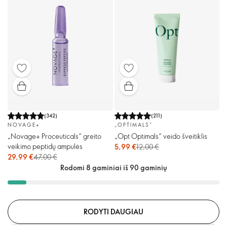
(
342
)
(
211
)
NOVAGE+
„OPTIMALS“
„Novage+ Proceuticals“ greito
„Opt Optimals“ veido šveitiklis
veikimo peptidų ampulės
5,99 €
12,00 €
29,99 €
47,00 €
Rodomi 8 gaminiai iš 90 gaminių
RODYTI DAUGIAU