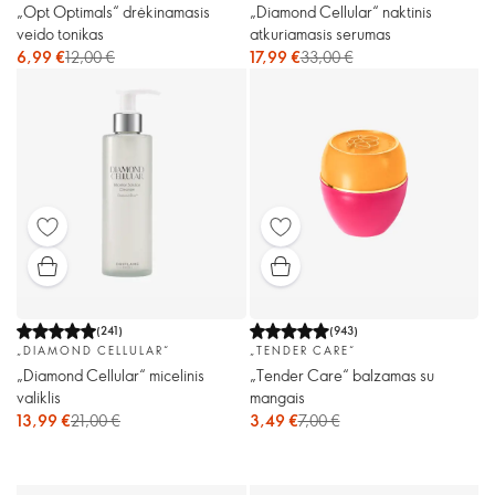
„Opt Optimals“ drėkinamasis
„Diamond Cellular“ naktinis
veido tonikas
atkuriamasis serumas
6,99 €
12,00 €
17,99 €
33,00 €
(
241
)
(
943
)
„DIAMOND CELLULAR“
„TENDER CARE“
„Diamond Cellular“ micelinis
„Tender Care“ balzamas su
valiklis
mangais
13,99 €
21,00 €
3,49 €
7,00 €