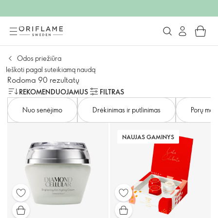
Odos priežiūra
Ieškoti pagal suteikiamą naudą
Rodoma 90 rezultatų
REKOMENDUOJAMUS
FILTRAS
Nuo senėjimo
Drėkinimas ir putlinimas
Porų maž
NAUJAS GAMINYS