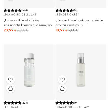
(
594
)
(
31
)
„DIAMOND CELLULAR“
„TENDER CARE“
„Diamond Cellular“ odą
„Tender Care“ rinkinys - aviečių,
šviesinantis kremas nuo senėjimo
arbūzų ir natūralus
20,99 €
33,00 €
10,99 €
17,00 €
(
223
)
(
191
)
„OPTIMALS“
„DIAMOND CELLULAR“