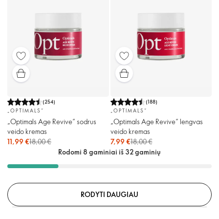
(
254
)
(
188
)
„OPTIMALS“
„OPTIMALS“
„Optimals Age Revive“ sodrus
„Optimals Age Revive“ lengvas
veido kremas
veido kremas
11,99 €
18,00 €
7,99 €
18,00 €
Rodomi 8 gaminiai iš 32 gaminių
RODYTI DAUGIAU