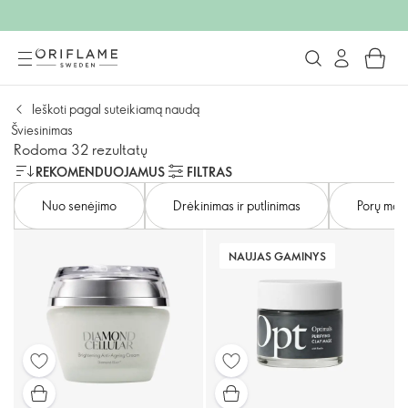
Ieškoti pagal suteikiamą naudą
Šviesinimas
Rodoma 32 rezultatų
REKOMENDUOJAMUS
FILTRAS
Nuo senėjimo
Drėkinimas ir putlinimas
Porų maž
NAUJAS GAMINYS