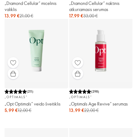
„Diamond Cellular“ micelinis
„Diamond Cellular“ naktinis
valiklis
atkuriamasis serumas
13,99 €
21,00 €
17,99 €
33,00 €
(
211
)
(
298
)
„OPTIMALS“
„OPTIMALS“
„Opt Optimals“ veido šveitiklis
„Optimals Age Revive“ serumas
5,99 €
12,00 €
13,99 €
22,00 €