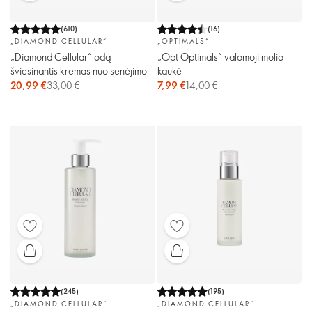
(
610
)
(
16
)
„DIAMOND CELLULAR“
„OPTIMALS“
„Diamond Cellular“ odą
„Opt Optimals“ valomoji molio
šviesinantis kremas nuo senėjimo
kaukė
20,99 €
33,00 €
7,99 €
14,00 €
(
245
)
(
195
)
„DIAMOND CELLULAR“
„DIAMOND CELLULAR“