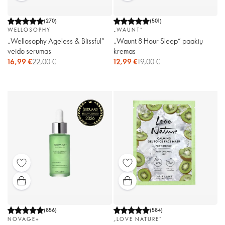
(
270
)
(
501
)
WELLOSOPHY
„WAUNT“
„Wellosophy Ageless & Blissful“
„Waunt 8 Hour Sleep“ paakių
veido serumas
kremas
16,99 €
22,00 €
12,99 €
19,00 €
(
856
)
(
584
)
NOVAGE+
„LOVE NATURE“