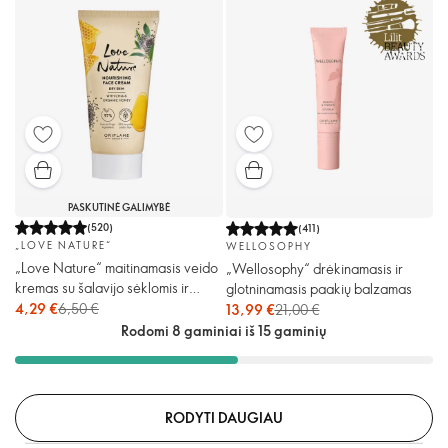
PASKUTINĖ GALIMYBĖ
(
520
)
(
411
)
„LOVE NATURE“
WELLOSOPHY
„Love Nature“ maitinamasis veido
„Wellosophy“ drėkinamasis ir
kremas su šalavijo sėklomis ir
glotninamasis paakių balzamas
medumi
4,29 €
6,50 €
13,99 €
21,00 €
Rodomi 8 gaminiai iš 15 gaminių
RODYTI DAUGIAU