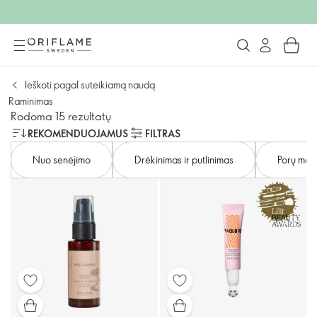
Ieškoti pagal suteikiamą naudą
Raminimas
Rodoma 15 rezultatų
REKOMENDUOJAMUS
FILTRAS
Nuo senėjimo
Drėkinimas ir putlinimas
Porų maž