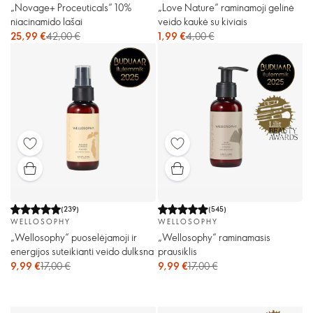
„Novage+ Proceuticals“ 10%
„Love Nature“ raminamoji gelinė
niacinamido lašai
veido kaukė su kiviais
25,99 €
42,00 €
1,99 €
4,00 €
(
239
)
(
545
)
WELLOSOPHY
WELLOSOPHY
„Wellosophy“ puoselėjamoji ir
„Wellosophy“ raminamasis
energijos suteikianti veido dulksna
prausiklis
9,99 €
17,00 €
9,99 €
17,00 €