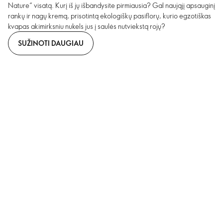
Nature“ visatą. Kurį iš jų išbandysite pirmiausia? Gal naująjį apsauginį
rankų ir nagų kremą, prisotintą ekologiškų pasiflorų, kurio egzotiškas
kvapas akimirksniu nukels jus į saulės nutviekstą rojų?
SUŽINOTI DAUGIAU