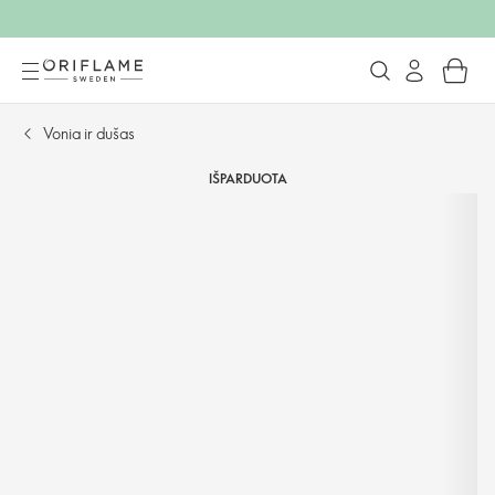
Vonia ir dušas
IŠPARDUOTA