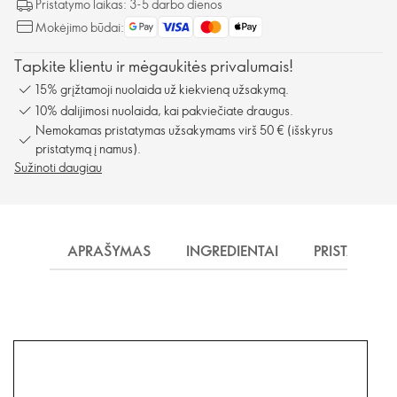
Pristatymo laikas: 3-5 darbo dienos
Mokėjimo būdai:
Tapkite klientu ir mėgaukitės privalumais!
15% grįžtamoji nuolaida už kiekvieną užsakymą.
10% dalijimosi nuolaida, kai pakviečiate draugus.
Nemokamas pristatymas užsakymams virš 50 € (išskyrus
pristatymą į namus).
Sužinoti daugiau
APRAŠYMAS
INGREDIENTAI
PRISTATYMA