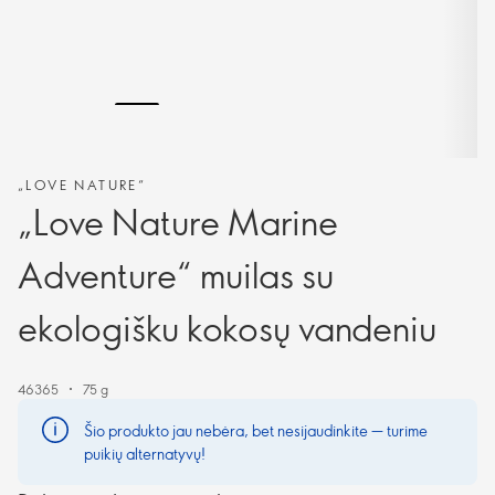
„LOVE NATURE“
„Love Nature Marine
Adventure“ muilas su
ekologišku kokosų vandeniu
46365
75 g
Šio produkto jau nebėra, bet nesijaudinkite — turime
puikių alternatyvų!