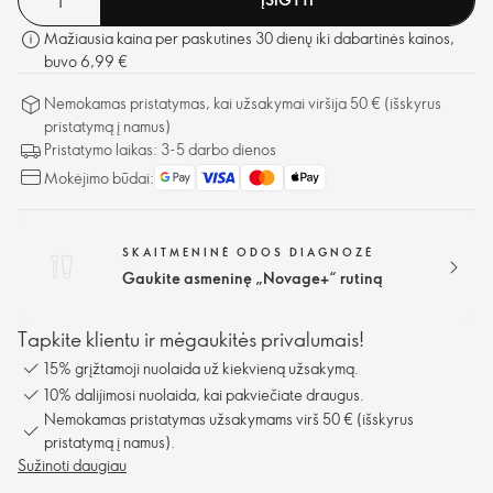
Mažiausia kaina per paskutines 30 dienų iki dabartinės kainos,
buvo 6,99 €
Nemokamas pristatymas, kai užsakymai viršija 50 € (išskyrus
pristatymą į namus)
Pristatymo laikas: 3-5 darbo dienos
Mokėjimo būdai:
SKAITMENINĖ ODOS DIAGNOZĖ
Gaukite asmeninę „Novage+“ rutiną
Tapkite klientu ir mėgaukitės privalumais!
15% grįžtamoji nuolaida už kiekvieną užsakymą.
10% dalijimosi nuolaida, kai pakviečiate draugus.
Nemokamas pristatymas užsakymams virš 50 € (išskyrus
pristatymą į namus).
Sužinoti daugiau