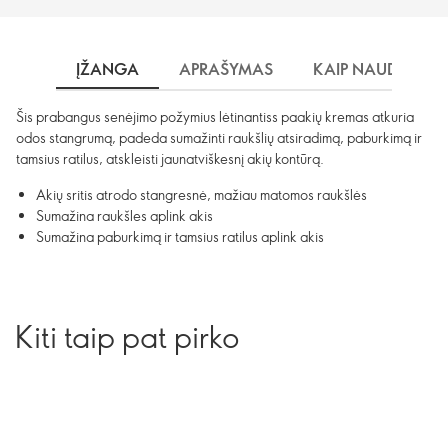
ĮŽANGA
APRAŠYMAS
KAIP NAUDOTI?
Šis prabangus senėjimo požymius lėtinantiss paakių kremas atkuria
odos stangrumą, padeda sumažinti raukšlių atsiradimą, paburkimą ir
tamsius ratilus, atskleisti jaunatviškesnį akių kontūrą.
Akių sritis atrodo stangresnė, mažiau matomos raukšlės
Sumažina raukšles aplink akis
Sumažina paburkimą ir tamsius ratilus aplink akis
Kiti taip pat pirko