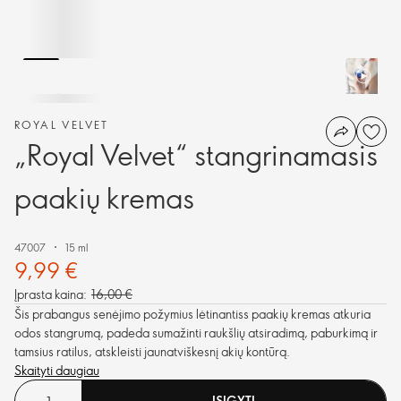
ROYAL VELVET
„Royal Velvet“ stangrinamasis
paakių kremas
47007
15 ml
9,99 €
Įprasta kaina:
16,00 €
Šis prabangus senėjimo požymius lėtinantiss paakių kremas atkuria
odos stangrumą, padeda sumažinti raukšlių atsiradimą, paburkimą ir
tamsius ratilus, atskleisti jaunatviškesnį akių kontūrą.
Skaityti daugiau
ĮSIGYTI