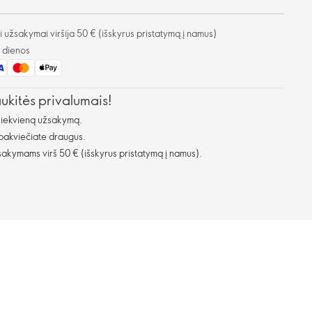
užsakymai viršija 50 € (išskyrus pristatymą į namus)
o dienos
aukitės privalumais!
kiekvieną užsakymą.
 pakviečiate draugus.
kymams virš 50 € (išskyrus pristatymą į namus).