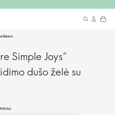
raškėmis
re Simple Joys“
eidimo dušo želė su
PFRUTAI