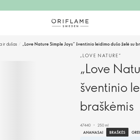
a ir dušas
/
„Love Nature Simple Joys“ šventinio leidimo dušo želė su b
„LOVE NATURE“
„Love Natu
šventinio l
braškėmis
47440
250 ml
BRAŠKĖS
ANANASAI
GREI