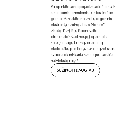
Palepinkite savo pojūčius saldžiomis ir
sultingomis formulėmis, kurias įkvėpė
gamta. Atraskite natūralių organinių
ekstraktų kupiną „Love Nature“
visatą. Kurį iš jų išbandysite
pirmiausia? Gal naująjį apsauginį
rankų ir nagų kremą, prisotintą
ekologiškų pasiflorų, kurio egzotiškas
kvapas akimirksniu nukels jus į saulės
nutviekstą rojų?
SUŽINOTI DAUGIAU