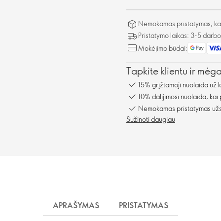
Nemokamas pristatymas, kai 
Pristatymo laikas: 3-5 darb
Mokėjimo būdai:
Tapkite klientu ir mėg
15% grįžtamoji nuolaida už 
10% dalijimosi nuolaida, kai
Nemokamas pristatymas užsa
Sužinoti daugiau
APRAŠYMAS
PRISTATYMAS