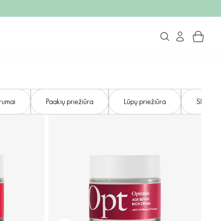
rumai
Paakių priežiūra
Lūpų priežiūra
SPF ir a