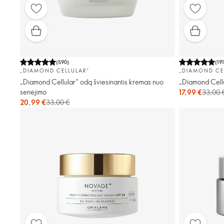
(
590
)
(
19
„DIAMOND CELLULAR“
„DIAMOND CE
„Diamond Cellular“ odą šviesinantis kremas nuo
„Diamond Cellu
senėjimo
17,99 €
33,00 
20,99 €
33,00 €