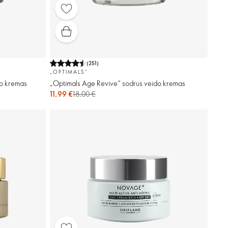
(
251
)
„OPTIMALS“
do kremas
„Optimals Age Revive“ sodrus veido kremas
11,99 €
18,00 €