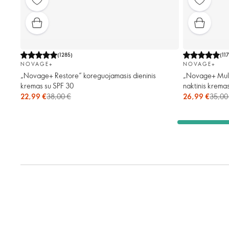
(
1285
)
(
11
NOVAGE+
NOVAGE+
„Novage+ Restore“ koreguojamasis dieninis
„Novage+ Mult
kremas su SPF 30
naktinis krema
22,99 €
38,00 €
26,99 €
35,00