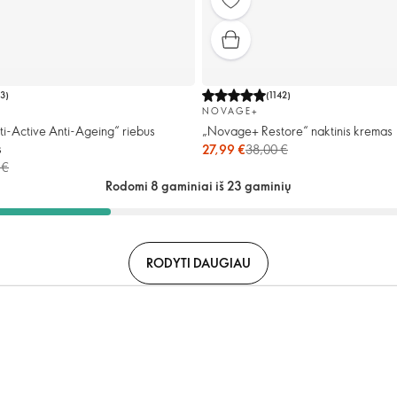
73
)
(
1142
)
NOVAGE+
i-Active Anti-Ageing“ riebus
„Novage+ Restore“ naktinis kremas
s
27,99 €
38,00 €
 €
Rodomi 8 gaminiai iš 23 gaminių
RODYTI DAUGIAU