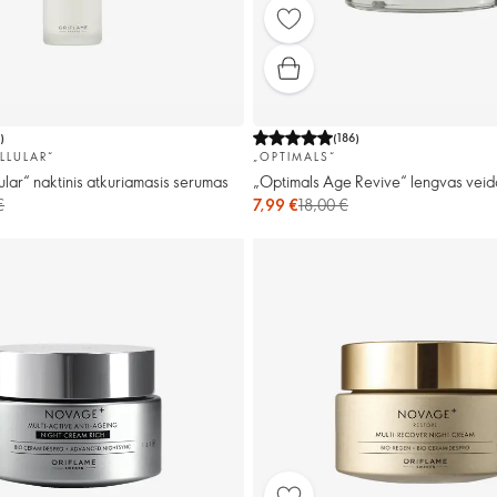
1
)
(
186
)
LLULAR“
„OPTIMALS“
lar“ naktinis atkuriamasis serumas
„Optimals Age Revive“ lengvas vei
€
7,99 €
18,00 €