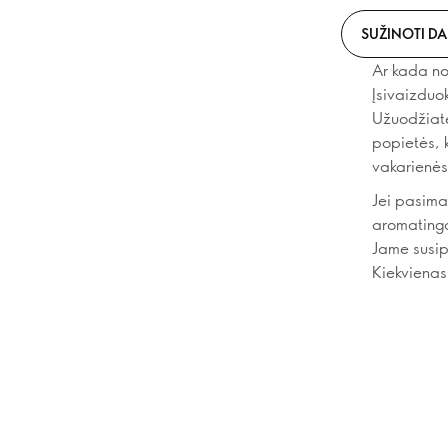
SUŽINOTI D
Ar kada nor
Įsivaizduok
Užuodžiate 
popietės, k
vakarienės
Jei pasima
aromatinga
Jame susip
Kiekvienas