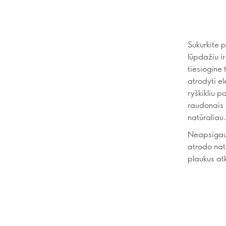
Sukurkite 
lūpdažiu ir
tiesiogine 
atrodyti e
ryškikliu p
raudonais 
natūraliau.
Neapsigauki
atrodo nat
plaukus atk