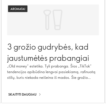
AROMATAI
3 grožio gudrybės, kad
jaustumėtės prabangiai
„Old money“ estetika. Tyli prabanga. Šios „TikTok“
tendencijos apibūdina lengvai pasiekiamą, rafinuotą
stilių, kuris niekada neišeina iš mados. Šie grožio
patarimai, kuriantys prabangos nuotaiką, leis jums
pasijusti išskirtinai.
SKAITYTI DAUGIAU