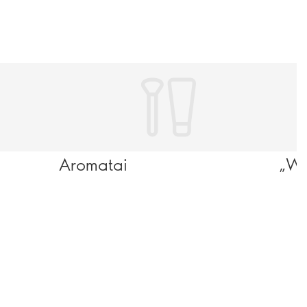
Aromatai
„We