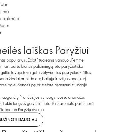
vote
ėjimo
s paliečia
šu, o
r
eilės laiškas Paryžiui
ntis populiarus „Eclat“ tualetinis vanduo „Femme
mas, perteikiantis palaimingą lėto paryžietiško
gulite lovoje ir valgote vėlyvuosius pusryčius – šiltus
ario žiedai pripildo orą baltųjų frezijų kvapo, kurį
te palei Senos upę ar stebite praeivius stilingoje
ikų, augančių Prancūzijos vynuogynuose, aromatas
pu. Tokiu lengvu, gaiviu ir moterišku aromatu parfumerė
čiojimo po Paryžių dvasią.
SUŽINOTI DAUGIAU