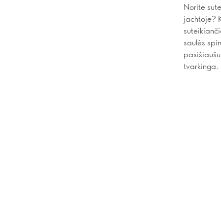
Norite sute
jachtoje? 
suteikianči
saulės spi
pasišiaušu
tvarkinga.