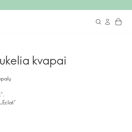
nukelia kvapai
epalų
“.
 „Eclat“