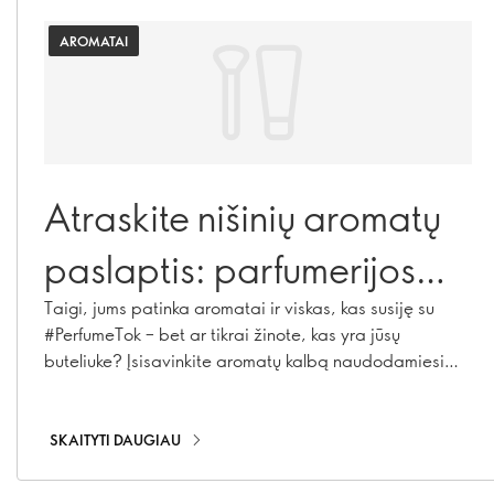
AROMATAI
Atraskite nišinių aromatų
paslaptis: parfumerijos
žodynas
Taigi, jums patinka aromatai ir viskas, kas susiję su
#PerfumeTok – bet ar tikrai žinote, kas yra jūsų
buteliuke? Įsisavinkite aromatų kalbą naudodamiesi
mūsų nišinių aromatų žodynu: tai jūsų bilietas į
užkulisius, leidžiantis sužinoti, kaip kuriami aromatai.
Nuo žinomų ingredientų iki nišinės parfumerijos
SKAITYTI DAUGIAU
paslapčių – čia rasite viską, ko reikia, kad
atrodytumėte (ir kvepėtumėte) kaip tikras žinovas.