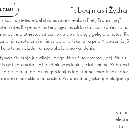
Pabėgimas į Žydrą
AUGIAU
s susimąstėte, kodėl stiliaus ikonos renkasi Pietų Prancūziją?
ite: ilsitės Rivjeros vilos terasoje, jus šildo skaisčios saulės spind
jūros vėjo atneštus citrusinių vaisių ir baltųjų gėlių aromatus. R
uriomis rašote prisiminimus apie idilišką laiką prie Viduržemio jūr
 kurorte su vaizdu į krištolo skaidrumo vandenis.
tymas Rivjeroje jus vilioja, mėgaukitės šiuo atostogų pojūčiu su
is gėlių aromatais – tualetiniu vandeniu „Eclat Femme Weekend 
ina greipfrutų, baltosios gardenijos ir gintarinės medienos natos
 papurškimas skleidžia saulėtų Rivjeros dienų šilumą ir elegancij
Kai ja
elegan
– tai s