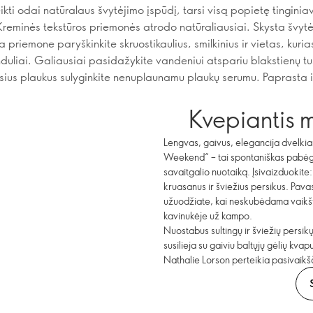
ikti odai natūralaus švytėjimo įspūdį, tarsi visą popietę tinginia
Kreminės tekstūros priemonės atrodo natūraliausiai. Skysta švyt
a priemone paryškinkite skruostikaulius, smilkinius ir vietas, kuria
nduliai. Galiausiai pasidažykite vandeniui atspariu blakstienų tu
sius plaukus sulyginkite nenuplaunamu plaukų serumu. Paprasta i
Kvepiantis m
Lengvas, gaivus, elegancija dvelkia
Weekend“ – tai spontaniškas pabėgi
savaitgalio nuotaiką. Įsivaizduokite: 
kruasanus ir šviežius persikus. Pavas
užuodžiate, kai neskubėdama vaikšto
kavinukėje už kampo.
Nuostabus sultingų ir šviežių pers
susilieja su gaiviu baltųjų gėlių kva
Nathalie Lorson perteikia pasivaikš