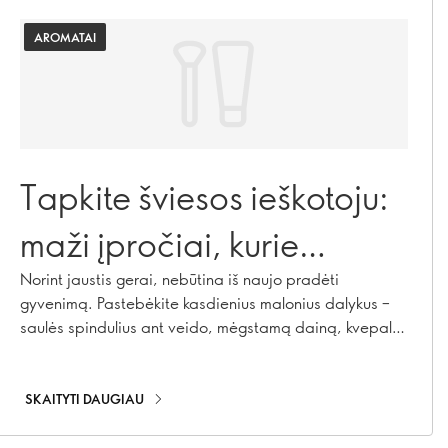
AROMATAI
Tapkite šviesos ieškotoju:
maži įpročiai, kurie
pagerina nuotaiką
Norint jaustis gerai, nebūtina iš naujo pradėti
gyvenimą. Pastebėkite kasdienius malonius dalykus –
saulės spindulius ant veido, mėgstamą dainą, kvepalų
aromatą – ir jūsų nuotaika pagerės. Treniruokite
smegenis sutelkti dėmesį į teigiamus dalykus, ir
pradėsite rinkti daugiau mažų akimirkų, kurios suteikia
SKAITYTI DAUGIAU
džiaugsmo!