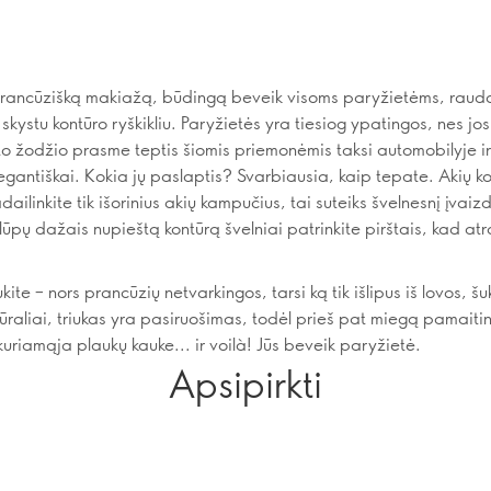
prancūzišką makiažą, būdingą beveik visoms paryžietėms, raud
 skystu kontūro ryškikliu. Paryžietės yra tiesiog ypatingos, nes jos
to žodžio prasme teptis šiomis priemonėmis taksi automobilyje ir 
legantiškai. Kokia jų paslaptis? Svarbiausia, kaip tepate. Akių k
adailinkite tik išorinius akių kampučius, tai suteiks švelnesnį įvaiz
lūpų dažais nupieštą kontūrą švelniai patrinkite pirštais, kad a
te – nors prancūzių netvarkingos, tarsi ką tik išlipus iš lovos, š
ūraliai, triukas yra pasiruošimas, todėl prieš pat miegą pamaitin
uriamąja plaukų kauke... ir voilà! Jūs beveik paryžietė.
Apsipirkti