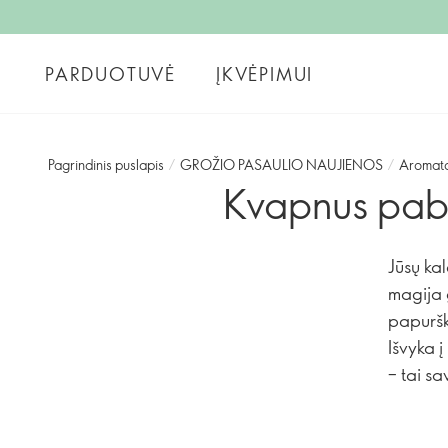
PARDUOTUVĖ
ĮKVĖPIMUI
Pagrindinis puslapis
/
GROŽIO PASAULIO NAUJIENOS
/
Aromata
Kvapnus pabėg
Jūsų ka
magija g
papuršk
Išvyka į
– tai sa