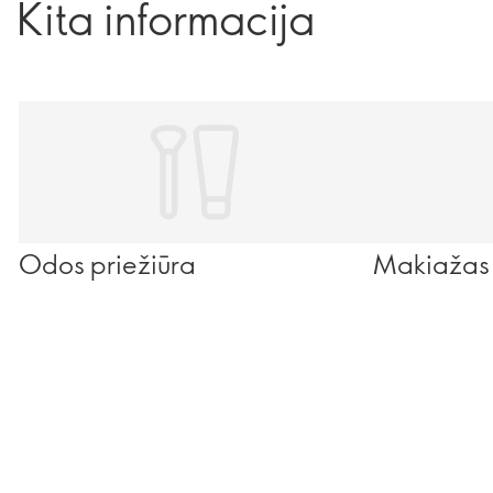
Kita informacija
Skaitykite toliau ir pakelkite savo aromatų žinias į naują
lygį…
Odos priežiūra
Makiažas