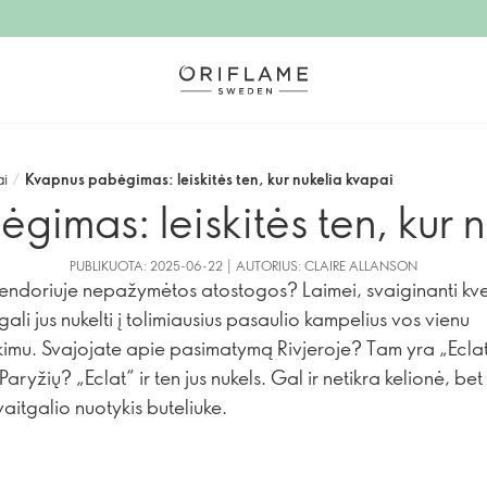
i
/
Kvapnus pabėgimas: leiskitės ten, kur nukelia kvapai
imas: leiskitės ten, kur 
PUBLIKUOTA: 2025-06-22 | AUTORIUS: CLAIRE ALLANSON
lendoriuje nepažymėtos atostogos? Laimei, svaiginanti kv
ali jus nukelti į tolimiausius pasaulio kampelius vos vienu
imu. Svajojate apie pasimatymą Rivjeroje? Tam yra „Eclat
 Paryžių? „Eclat“ ir ten jus nukels. Gal ir netikra kelionė, bet
vaitgalio nuotykis buteliuke.