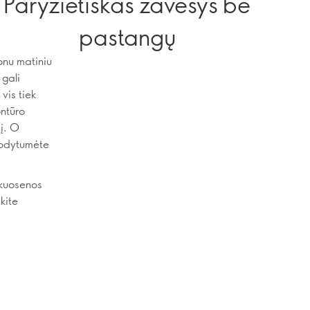
Paryžietiškas žavesys be
pastangų
onu matiniu
 gali
vis tiek
ontūro
dį. O
trodytumėte
ukuosenos
kite