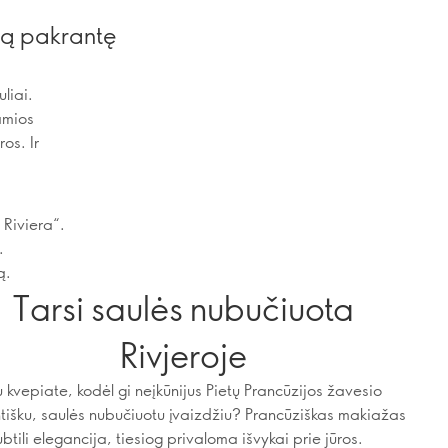
ją pakrantę
uliai.
amios
os. Ir
Riviera“.
.
ą.
Tarsi saulės nubučiuota
Rivjeroje
u kvepiate, kodėl gi neįkūnijus Pietų Prancūzijos žavesio
tišku, saulės nubučiuotu įvaizdžiu? Prancūziškas makiažas
ubtili elegancija, tiesiog privaloma išvykai prie jūros.