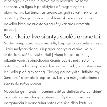
Atostogos, šventės ir laisvė nieko neveikti. Vasaros
sezonas yra ilgas ir pripildytas džiaugsmingoms
akimirkomis, kai tinkamas aromatas gali sukurti reikiamą
nuotaiką. Nuo jaunatviško saldumo iki sūroko gaivumo,
pakeliaukime po nuostabų saulėtų vasaros aromatų
pasaulį.
Saulėkaita kvepiantys saulės aromatai
Saulės įkvėpti aromatai yra šilti, kaip geltona saulė, šviesūs
, kaip mėlynas dangus ir pagerinantys nuotaiką, kaip
kokteilis su skėčiu, visi sudėti į vieną buteliuką. Su jų
pikantiškomis, spinduliuojančiomis saulės nušviestomis
natomis, saulės kvepalai skleidžia patrauklų jaunatviškumą
ir sukelia plačią šypseną. Tiesiog pauostykite „Infinita My
Sunshine“ aromato ir suprasite, kas yra mūsų aptariamas
saulės įkvėptas pojūtis.
Nuotaiką gerinantis, moterims skirtas „Infinita My Sunshine“
aromatas spinduliuoja optimizmu. Ryškios citrusinės
bergamočių ir mandarinų natos atsiskleidžia kartu su