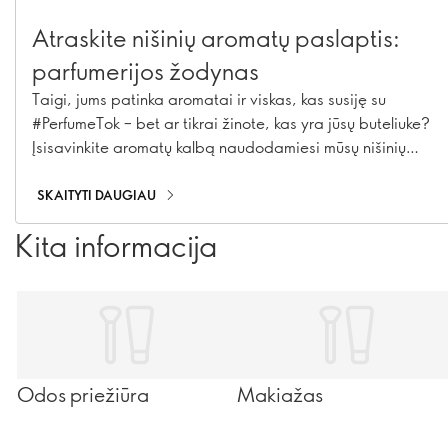
Atraskite nišinių aromatų paslaptis:
parfumerijos žodynas
Taigi, jums patinka aromatai ir viskas, kas susiję su
#PerfumeTok – bet ar tikrai žinote, kas yra jūsų buteliuke?
Įsisavinkite aromatų kalbą naudodamiesi mūsų nišinių
aromatų žodynu: tai jūsų bilietas į užkulisius, leidžiantis
sužinoti, kaip kuriami aromatai. Nuo žinomų ingredientų
SKAITYTI DAUGIAU
iki nišinės parfumerijos paslapčių – čia rasite viską, ko
Kita informacija
reikia, kad atrodytumėte (ir kvepėtumėte) kaip tikras
žinovas. Skaitykite toliau ir pakelkite savo aromatų žinias
į naują lygį…
Odos priežiūra
Makiažas