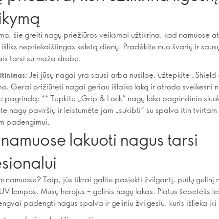
aikymą
mo, šie greiti nagų priežiūros veiksmai užtikrina, kad namuose at
išliks nepriekaištingas keletą dienų. Pradėkite nuo švarių ir saus
jais tarsi su maža drobe.
Jei jūsų nagai yra sausi arba nusilpę, užtepkite „Shield
itinimas:
. Gerai prižiūrėti nagai geriau išlaiko laką ir atrodo sveikesni n
te pagrindą: ** Tepkite „Grip & Lock“ nagų lako pagrindinio sluo
te nagų paviršių ir leistumėte jam „sukibti“ su spalva itin tvirtam i
am padengimui.
namuose lakuoti nagus tarsi
sionalui
namuose? Taip, jūs tikrai galite pasiekti žvilgantį, putlų gelinį
ai
UV lempos. Mūsų herojus – gelinis nagų lakas. Platus šepetėlis le
 lengvai padengti nagus spalva ir geliniu žvilgesiu, kuris išlieka iki