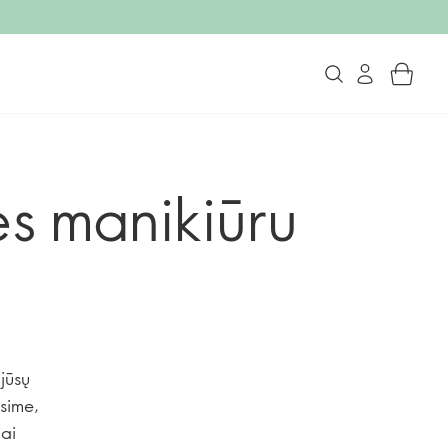
s manikiūru
jūsų
sime,
iai