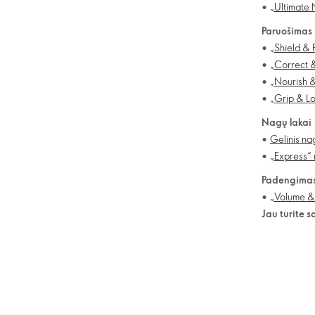
•
„Ultimate 
Paruošimas
•
„Shield & 
•
„Correct 
•
„Nourish &
•
„Grip & Lo
Nagų lakai
•
Gelinis na
•
„Express“ 
Padengimas 
•
„Volume & 
Jau turite 