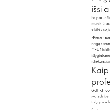
išsil
Po paruoši
manikiūras 
elkitės su 
•Pirma – ma
nagų serumo
**•Užlieki
išlygintumė
išliekanči
Kaip 
profe
Geliniai nag
įvaizdį be 
tolygiai ir