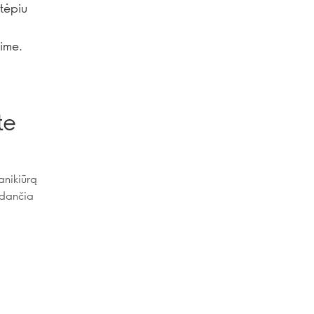
tėpiu
ime.
te
anikiūrą
odančia