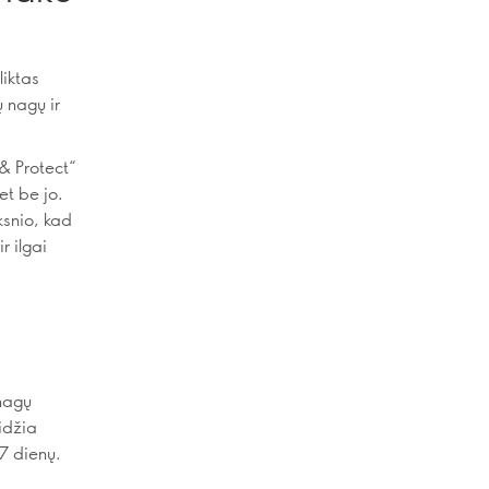
liktas
ų nagų ir
 & Protect“
et be jo.
ksnio, kad
r ilgai
 nagų
idžia
 7 dienų.