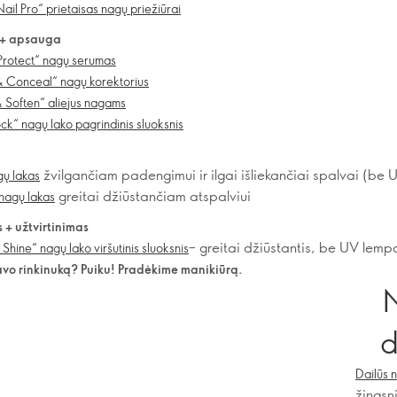
Nail Pro“ prietaisas nagų priežiūrai
 + apsauga
Protect“ nagų serumas
& Conceal“ nagų korektorius
 Soften“ aliejus nagams
ck“ nagų lako pagrindinis sluoksnis
žvilgančiam padengimui ir ilgai išliekančiai spalvai (be
gų lakas
greitai džiūstančiam atspalviui
nagų lakas
+ užtvirtinimas
– greitai džiūstantis, be UV lemp
Shine“ nagų lako viršutinis sluoksnis
savo rinkinuką? Puiku! Pradėkime manikiūrą.
d
Dailūs 
žingsn