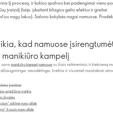
ina šį procesą, ir kokios spalvos bei padengimai vienu po
ūsų įvaizdį (taip, įskaitant blizgius gelio efektus ir greitai
nčius nagų lakus). Salono kokybės nagai namuose. Pradėk
ikia, kad namuose įsirengtumė
ų manikiūro kampelį
e savo
su šiais reikmenimis ir kiekvieną m
manikiūro kampelį namuose
 džiaugsminga, nesudėtinga, švelnia ir visuomet nuostabiai atr
šimo įrankiai
agų priežiūros įrankis
ių žnyplės
ction“ stiklinė nagų dildė
ng“ 6 pusių nagų dildė