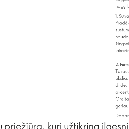
nagų la
1. Sutv
Pradėk
sustumk
naudok
žingsn
lakavi
2. Form
Toliau,
tiksli
dilde, 
akcent
Greita
geriau 
Dabar 
priežiūra, kuri užtikrina ilgesnį