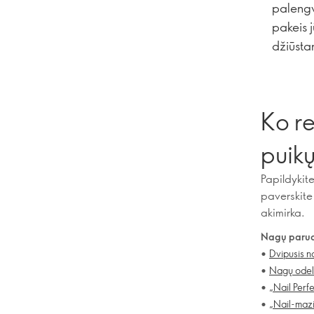
palengv
pakeis j
džiūsta
Ko re
puik
Papildykit
paverskite
akimirka.
Nagų paruo
•
Dvipusis n
•
Nagų odel
•
„Nail Perfe
•
„Nail-mazi