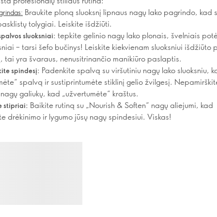
ta profesionalų stiliaus rutina:
Braukite ploną sluoksnį lipnaus nagų lako pagrindo, kad 
agrindas:
pasklistų tolygiai. Leiskite išdžiūti.
tepkite gelinio nagų lako plonais, švelniais pot
spalvos sluoksniai:
sniai – tarsi šefo bučinys! Leiskite kiekvienam sluoksniui išdžiūto 
, tai yra švaraus, nenusitrinančio manikiūro paslaptis.
Padenkite spalvą su viršutiniu nagų lako sluoksniu, 
kite spindesį:
ėte“ spalvą ir sustiprintumėte stiklinį gelio žvilgesį. Nepamirškit
 nagų galiukų, kad „užvertumėte“ kraštus.
Baikite rutiną su „Nourish & Soften“ nagų aliejumi, kad
 stipriai:
te drėkinimo ir lygumo jūsų nagų spindesiui. Viskas!