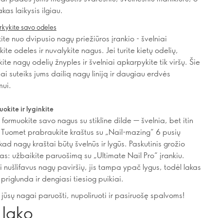
kas laikysis ilgiau.
arkykite savo odeles
ite nuo dvipusio nagų priežiūros įrankio - švelniai
ite odeles ir nuvalykite nagus. Jei turite kietų odelių,
ite nagų odelių žnyples ir švelniai apkarpykite tik viršų. Šie
iai suteiks jums dailią nagų liniją ir daugiau erdvės
mui.
uokite ir lyginkite
 formuokite savo nagus su stikline dilde — švelnia, bet itin
a. Tuomet prabraukite kraštus su „Nail-mazing“ 6 pusių
kad nagų kraštai būtų švelnūs ir lygūs. Paskutinis grožio
as: užbaikite paruošimą su „Ultimate Nail Pro“ įrankiu.
i nušlifavus nagų paviršių, jis tampa ypač lygus, todėl lakas
priglunda ir dengiasi tiesiog puikiai.
jūsų nagai paruošti, nupoliruoti ir pasiruošę spalvoms!
 lako