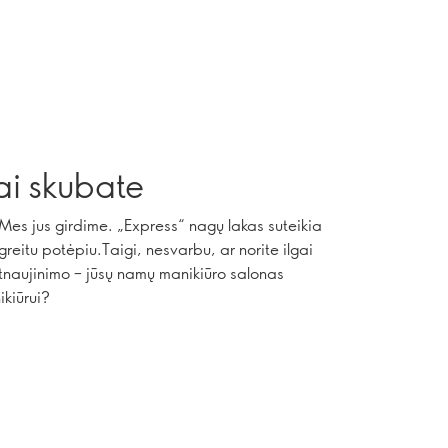
ai skubate
Mes jus girdime. „Express“ nagų lakas suteikia
greitu potėpiu.Taigi, nesvarbu, ar norite ilgai
 atnaujinimo – jūsų namų manikiūro salonas
ikiūrui?