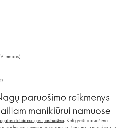
 UV lempos)
os
Nagų paruošimo reikmenys
ailiam manikiūrui namuose
. Keli greiti paruošimo
nagai prasideda nuo gero pasiruošimo
iai padės jums mėgautis švaresniu, švelnesniu manikiūru, o