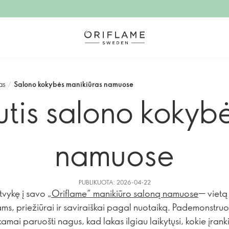
as
/
Salono kokybės manikiūras namuose
tis salono kokybė
namuose
PUBLIKUOTA: 2026-04-22
atvykę į savo
„Oriflame“ manikiūro saloną namuose
— vietą 
ms, priežiūrai ir saviraiškai pagal nuotaiką. Pademonstruo
kamai paruošti nagus, kad lakas ilgiau laikytųsi, kokie įrank