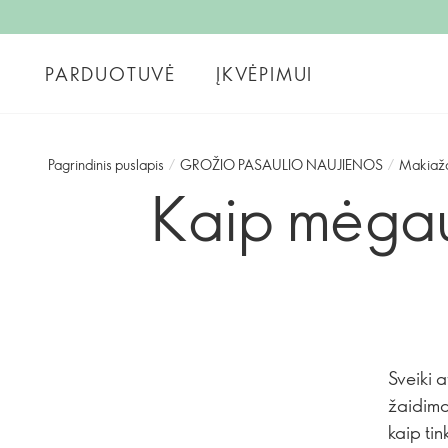
PARDUOTUVĖ
ĮKVĖPIMUI
Pagrindinis puslapis
/
GROŽIO PASAULIO NAUJIENOS
/
Makiaž
Kaip mėgau
Sveiki 
žaidima
kaip tin