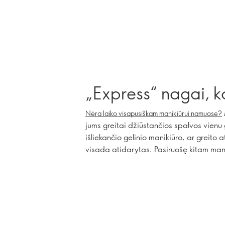
„Express“ nagai, k
Nėra laiko visapusiškam manikiūrui namuose?
jums greitai džiūstančios spalvos vienu 
išliekančio gelinio manikiūro, ar greito
visada atidarytas. Pasiruošę kitam man