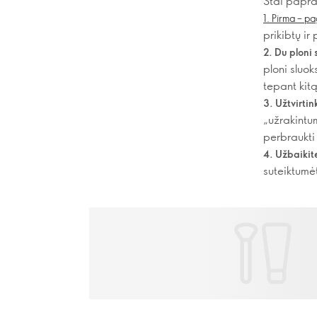
Štai papras
1. Pirma – p
prikibtų ir 
2. Du ploni 
ploni sluok
tepant kitą
3. Užtvirtin
„užrakintum
perbraukti
4. Užbaikite
suteiktumė