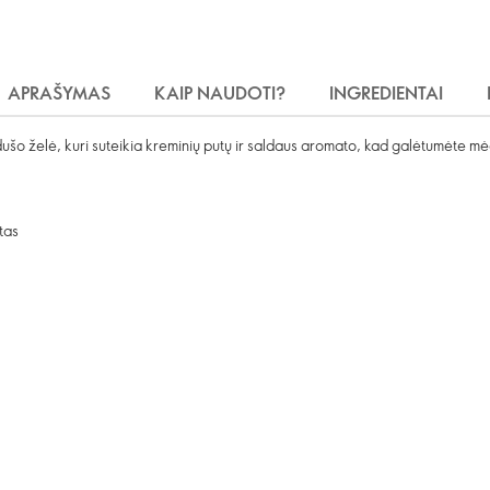
APRAŠYMAS
KAIP NAUDOTI?
INGREDIENTAI
o želė, kuri suteikia kreminių putų ir saldaus aromato, kad galėtumėte mė
tas