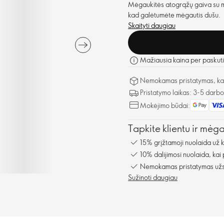
Mėgaukitės atogrąžų gaiva su mū
kad galėtumėte mėgautis dušu.
Skaityti daugiau
Mažiausia kaina per paskuti
Nemokamas pristatymas, kai 
Pristatymo laikas: 3-5 darb
Mokėjimo būdai:
Tapkite klientu ir mėg
15% grįžtamoji nuolaida už 
10% dalijimosi nuolaida, kai
Nemokamas pristatymas užsa
Sužinoti daugiau