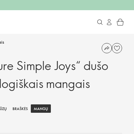
ais
ure Simple Joys“ dušo
ologiškais mangais
MANGŲ
ŪZŲ
BRAŠKĖS