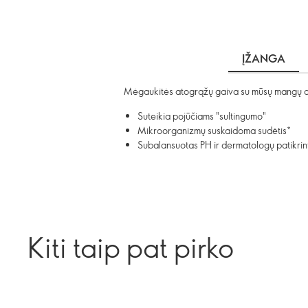
ĮŽANGA
Mėgaukitės atogrąžų gaiva su mūsų mangų duš
Suteikia pojūčiams "sultingumo"
Mikroorganizmų suskaidoma sudėtis*
Subalansuotas PH ir dermatologų patikrin
Kiti taip pat pirko