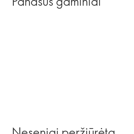
Panašūs gaminiai
Neseniai peržiūrėta