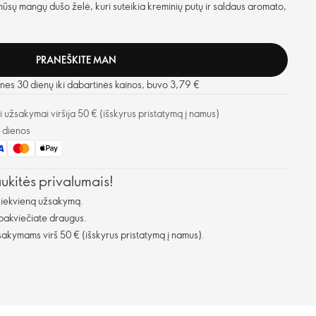
sų mangų dušo želė, kuri suteikia kreminių putų ir saldaus aromato,
PRANEŠKITE MAN
nes 30 dienų iki dabartinės kainos, buvo 3,79 €
užsakymai viršija 50 € (išskyrus pristatymą į namus)
o dienos
aukitės privalumais!
kiekvieną užsakymą.
 pakviečiate draugus.
kymams virš 50 € (išskyrus pristatymą į namus).