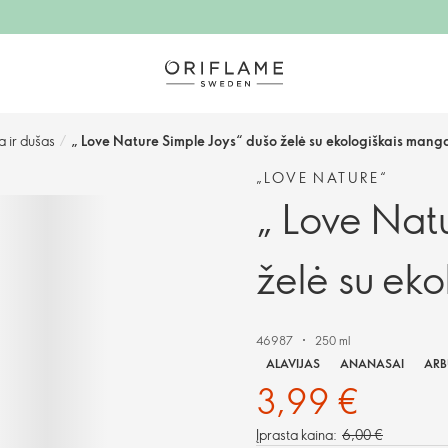
a ir dušas
/
„ Love Nature Simple Joys“ dušo želė su ekologiškais mang
„LOVE NATURE“
„ Love Nat
želė su ek
46987
250 ml
ALAVIJAS
ANANASAI
ARB
3,99 €
Įprasta kaina:
6,00 €