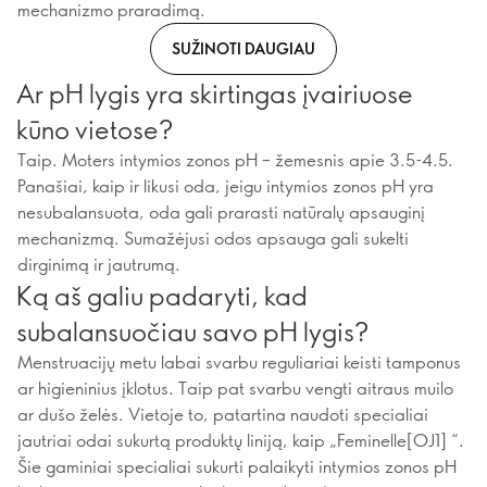
mechanizmo praradimą.
SUŽINOTI DAUGIAU
Ar pH lygis yra skirtingas įvairiuose
kūno vietose?
Taip. Moters intymios zonos pH – žemesnis apie 3.5-4.5.
Panašiai, kaip ir likusi oda, jeigu intymios zonos pH yra
nesubalansuota, oda gali prarasti natūralų apsauginį
mechanizmą. Sumažėjusi odos apsauga gali sukelti
dirginimą ir jautrumą.
Ką aš galiu padaryti, kad
subalansuočiau savo pH lygis?
Menstruacijų metu labai svarbu reguliariai keisti tamponus
ar higieninius įklotus. Taip pat svarbu vengti aitraus muilo
ar dušo želės. Vietoje to, patartina naudoti specialiai
jautriai odai sukurtą produktų liniją, kaip „Feminelle[OJ1] “.
Šie gaminiai specialiai sukurti palaikyti intymios zonos pH