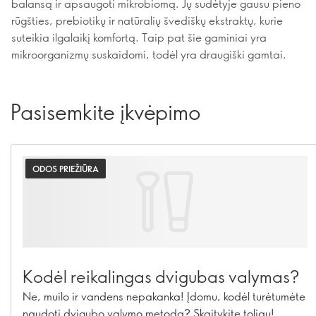
balansą ir apsaugoti mikrobiomą. Jų sudėtyje gausu pieno
rūgšties, prebiotikų ir natūralių švediškų ekstraktų, kurie
suteikia ilgalaikį komfortą. Taip pat šie gaminiai yra
mikroorganizmų suskaidomi, todėl yra draugiški gamtai.
Pasisemkite įkvėpimo
ODOS PRIEŽIŪRA
Kodėl reikalingas dvigubas valymas?
Ne, muilo ir vandens nepakanka! Įdomu, kodėl turėtumėte
naudoti dvigubo valymo metodą? Skaitykite toliau!