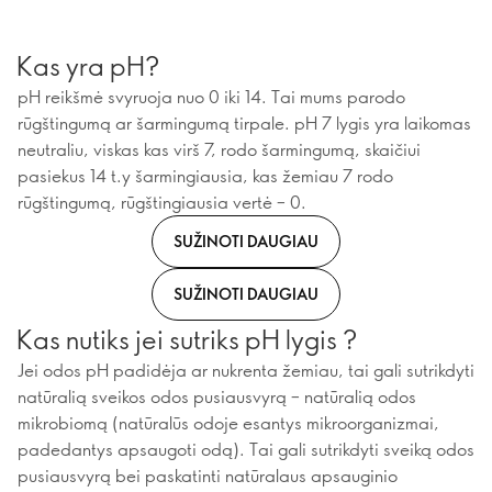
Kas yra pH?
pH reikšmė svyruoja nuo 0 iki 14. Tai mums parodo
rūgštingumą ar šarmingumą tirpale. pH 7 lygis yra laikomas
neutraliu, viskas kas virš 7, rodo šarmingumą, skaičiui
pasiekus 14 t.y šarmingiausia, kas žemiau 7 rodo
rūgštingumą, rūgštingiausia vertė – 0.
SUŽINOTI DAUGIAU
SUŽINOTI DAUGIAU
Kas nutiks jei sutriks pH lygis ?
Jei odos pH padidėja ar nukrenta žemiau, tai gali sutrikdyti
natūralią sveikos odos pusiausvyrą – natūralią odos
mikrobiomą (natūralūs odoje esantys mikroorganizmai,
padedantys apsaugoti odą). Tai gali sutrikdyti sveiką odos
pusiausvyrą bei paskatinti natūralaus apsauginio