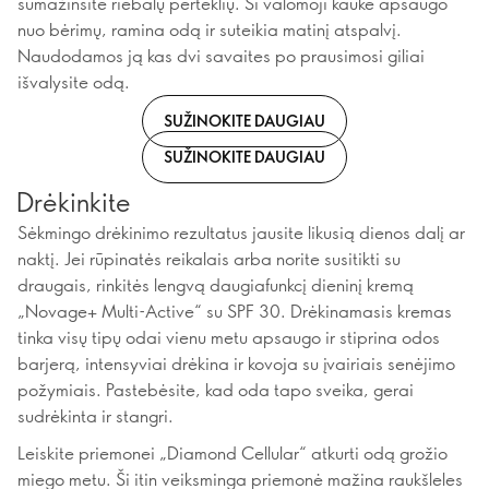
sumažinsite riebalų perteklių. Ši valomoji kaukė apsaugo
nuo bėrimų, ramina odą ir suteikia matinį atspalvį.
Naudodamos ją kas dvi savaites po prausimosi giliai
išvalysite odą.
SUŽINOKITE DAUGIAU
SUŽINOKITE DAUGIAU
Drėkinkite
Sėkmingo drėkinimo rezultatus jausite likusią dienos dalį ar
naktį. Jei rūpinatės reikalais arba norite susitikti su
draugais, rinkitės lengvą daugiafunkcį dieninį kremą
„Novage+ Multi-Active“ su SPF 30. Drėkinamasis kremas
tinka visų tipų odai vienu metu apsaugo ir stiprina odos
barjerą, intensyviai drėkina ir kovoja su įvairiais senėjimo
požymiais. Pastebėsite, kad oda tapo sveika, gerai
sudrėkinta ir stangri.
Leiskite priemonei „Diamond Cellular“ atkurti odą grožio
miego metu. Ši itin veiksminga priemonė mažina raukšleles