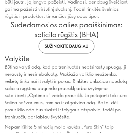
būti jautri, ją lengva pažeisti. Vadinasi, per daug šveičiant
galima pažeisti viršutinį sluoksnį. Todėl rinkitės švelnias
rūgštis ir produktus, tinkančius jūsų odos tipui.
Sudedamosios dalies paaiškinimas:
salicilo rūgštis (BHA)
SUŽINOKITE DAUGIAU
Valykite
Būtina valyti odą, kad po treniruotės neatsirastų spuogų, ji
neraustų ir nesiriebaluotų. Makiažo valiklio neužtenka,
reikėtų tinkamai išvalyti ir poras. Rinkitės anksčiau naudotą
salicilo rūgšties pagrindo prausiklį arba švytėjimo
suteikiantį „Optimals“ veido prausiklį. Jo putojanti tekstūra
šalina nešvarumus, ramina ir atgaivina odą. Be to, dėl
prausiklio oda bus skaisti ir tolygaus atspalvio, todėl po
treniruočių dar labiau švytėsite.
Nepamirškite 5 minučių molio kaukės „Pure Skin“ taip