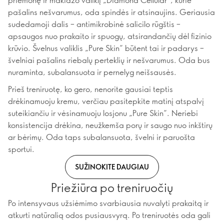
pašalins nešvarumus, oda spindės ir atsinaujins. Geriausia
sudedamoji dalis – antimikrobinė salicilo rūgštis –
apsaugos nuo prakaito ir spuogų, atsirandančių dėl fizinio
krūvio. Švelnus valiklis „Pure Skin“ būtent tai ir padarys –
švelniai pašalins riebalų perteklių ir nešvarumus. Oda bus
nuraminta, subalansuota ir pernelyg neišsausės.
Prieš treniruotę, ko gero, nenorite gausiai teptis
drėkinamuoju kremu, verčiau pasitepkite matinį atspalvį
suteikiančiu ir vėsinamuoju losjonu „Pure Skin“. Neriebi
konsistencija drėkina, neužkemša porų ir saugo nuo inkštirų
ar bėrimų. Oda taps subalansuota, švelni ir paruošta
sportui.
SUŽINOKITE DAUGIAU
Priežiūra po treniruočių
Po intensyvaus užsiėmimo svarbiausia nuvalyti prakaitą ir
atkurti natūralią odos pusiausvyrą. Po treniruotės oda gali