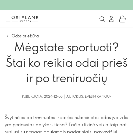
Odos priežiūra
Mėgstate sportuoti?
Štai ko reikia odai prieš
ir po treniruočių
PUBLIKUOTA: 2024-12-05 | AUTORIUS: EVELIN KANGUR
Švytinčios po treniruotės ir saulės nubučiuotos odos įvaizdis
yra geriausias dalykas, tiesa? Tačiau fizinė veikla taip pat
susijusi su nepageidaujamais padariniais, pavyzdžiui,