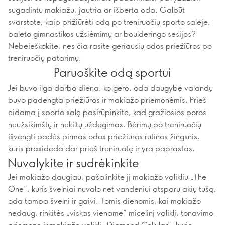
sugadintu makiažu, jautria ar išberta oda. Galbūt
svarstote, kaip prižiūrėti odą po treniruočių sporto salėje,
baleto gimnastikos užsiėmimų ar boulderingo sesijos?
Nebeieškokite, nes čia rasite geriausių odos priežiūros po
treniruočių patarimų.
Paruoškite odą sportui
Jei buvo ilga darbo diena, ko gero, oda daugybę valandų
buvo padengta priežiūros ir makiažo priemonėmis. Prieš
eidama į sporto salę pasirūpinkite, kad gražiosios poros
neužsikimštų ir nekiltų uždegimas. Bėrimų po treniruočių
išvengti padės pirmas odos priežiūros rutinos žingsnis,
kuris prasideda dar prieš treniruotę ir yra paprastas.
Nuvalykite ir sudrėkinkite
Jei makiažo daugiau, pašalinkite jį makiažo valikliu „The
One“, kuris švelniai nuvalo net vandeniui atsparų akių tušą,
oda tampa švelni ir gaivi. Tomis dienomis, kai makiažo
nedaug, rinkitės „viskas viename“ micelinį valiklį, tonavimo
priemonę ir makiažo valiklį „Diamond Cellular“, kurie