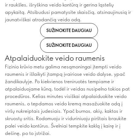
ir raukšles, išryškina veido kontūrą ir gerina ląstelių
apykaitą. Atsibudusi pamatysite skaisčią, atsinaujinusią ir
jaunatviškai atrodančią veido odą.
SUŽINOKITE DAUGIAU
SUŽINOKITE DAUGIAU
Atpalaiduokite veido raumenis
Fizinio krūvio metu galima nesąmoningai įtempti veido
raumenis ir išlaikyti įtampą įvairiose veido dalyse, ypač
žandikaulyje. Po kiekvienos treniruotės tempiame ir
atpalaiduojame kūną, todėl ir veidas nusipelno tokios pat
procedūros. Kelias minutes visiškai atpalaiduokite veido
raumenis, o tepdamos veido kremą masažuokite odą į
viršų nukreiptais judesiais. Ypač burnos, akių, kaktos ir
skruostų sritis. Rodomuoju ir viduriniuoju pirštais braukite
palei veido kontūrus. Švelniai tempkite kaklą į kairę ir į
dešinę, po to įstrižai.