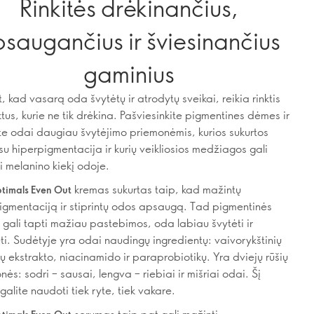
Rinkitės drėkinančius,
saugančius ir šviesinančius
gaminius
, kad vasarą oda švytėtų ir atrodytų sveikai, reikia rinktis
tus, kurie ne tik drėkina. Pašviesinkite pigmentines dėmes ir
ite odai daugiau švytėjimo priemonėmis, kurios sukurtos
 su hiperpigmentacija ir kurių veikliosios medžiagos gali
i melanino kiekį odoje.
kremas sukurtas taip, kad mažintų
timals Even Out
igmentaciją ir stiprintų odos apsaugą. Tad pigmentinės
gali tapti mažiau pastebimos, oda labiau švytėti ir
ti. Sudėtyje yra odai naudingų ingredientų: vaivorykštinių
ų ekstrakto, niacinamido ir paraprobiotikų. Yra dviejų rūšių
ės: sodri – sausai, lengva – riebiai ir mišriai odai. Šį
galite naudoti tiek ryte, tiek vakare.
serumas taip pat gali mažinti