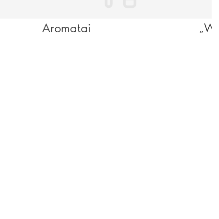
Aromatai
„We