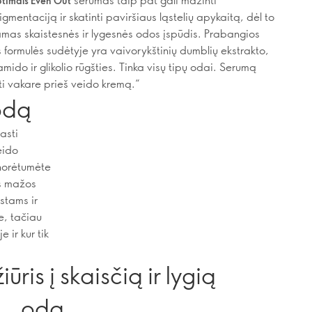
timals Even Out
gmentaciją ir skatinti paviršiaus ląstelių apykaitą, dėl to
amas skaistesnės ir lygesnės odos įspūdis. Prabangios
ės formulės sudėtyje yra vaivorykštinių dumblių ekstrakto,
mido ir glikolio rūgšties. Tinka visų tipų odai. Serumą
i vakare prieš veido kremą.“
 odą
asti
eido
 norėtumėte
ės mažos
stams ir
e, tačiau
 ir kur tik
iūris į skaisčią ir lygią
odą