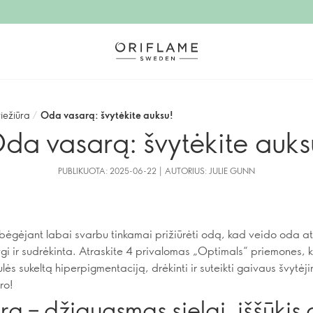
iežiūra
/
Oda vasarą: švytėkite auksu!
da vasarą: švytėkite auks
PUBLIKUOTA: 2025-06-22 | AUTORIUS: JULIE GUNN
ibėgėjant labai svarbu tinkamai prižiūrėti odą, kad veido oda a
lygi ir sudrėkinta. Atraskite 4 privalomas „Optimals“ priemones, k
lės sukeltą hiperpigmentaciją, drėkinti ir suteikti gaivaus švytėj
tro!
a – džiaugsmas sielai, iššūkis