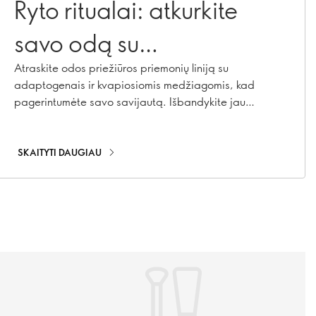
Ryto ritualai: atkurkite
savo odą su
adaptogenais
Atraskite odos priežiūros priemonių liniją su
adaptogenais ir kvapiosiomis medžiagomis, kad
pagerintumėte savo savijautą. Išbandykite jau
šiandien!
SKAITYTI DAUGIAU