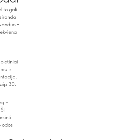
l to gali
tsiranda
 vanduo –
iekviena
oletiniai
imo ir
entacija.
kaip 30.
rą –
 Ši
esinti
o odos