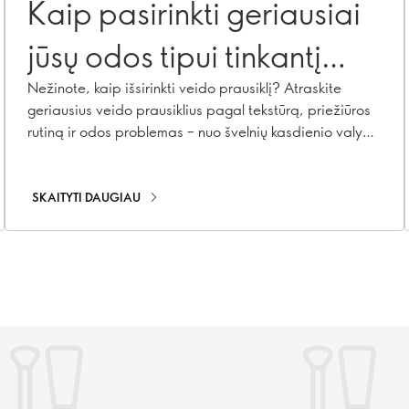
Kaip pasirinkti geriausiai
jūsų odos tipui tinkantį
veido prausiklį
Nežinote, kaip išsirinkti veido prausiklį? Atraskite
geriausius veido prausiklius pagal tekstūrą, priežiūros
rutiną ir odos problemas – nuo švelnių kasdienio valymo
priemonių iki dvigubo valymo
SKAITYTI DAUGIAU