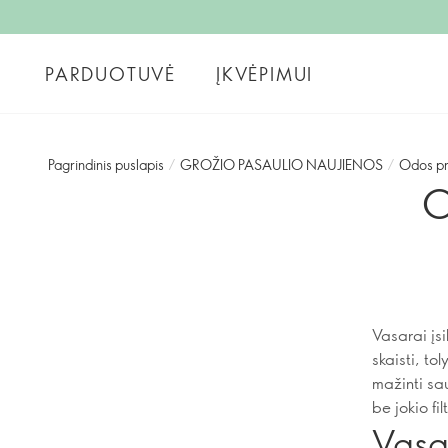
PARDUOTUVĖ
ĮKVĖPIMUI
Pagrindinis puslapis
/
GROŽIO PASAULIO NAUJIENOS
/
Odos pr
O
Vasarai įs
skaisti, to
mažinti sau
be jokio fil
Vasar