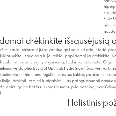
Opt Op
hiperpi
sukuri
šilkin
niacina
naudot
domai drėkinkite išsausėjusią
štis, saulė, chloras ir jūros vanduo gali sausinti odą ir todėl prar
Įsiklausykite į savo odą ir, jei reikia, papildomai ją drėkinkite. V
li palaikyti odos drėgmę ir gaivumą, kad ir kur būtumėte. O gal
elinius veido pleistrus
? Šios vienkartin
Opt Optimals HydraGlow
iacinamidu ir hialurono rūgštimi sukurtos kaktai, paakiams, skruo
 linijai drėkinti, raminti ir atgaivinti. Jas patogu naudoti namuos
ą lepinti galite bet kur: skrydžio metu, prie baseino, paplūdimyje
!
Holistinis pož