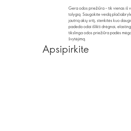
Gera odos priežiūra – tik vienas iš v
tolygią. Saugokite veidą plačiabryl
jautrią akių sritį, stenkitės kuo dau
padeda odai išlikti drėgnai, elastinga
tikslinga odos priežiūra padės mėgau
švytėjimą.
Apsipirkite