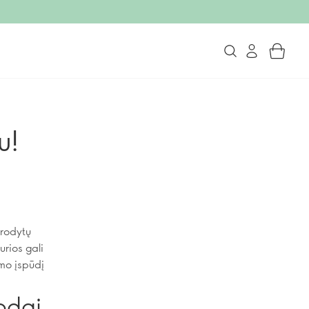
u!
trodytų
urios gali
imo įspūdį
 odai