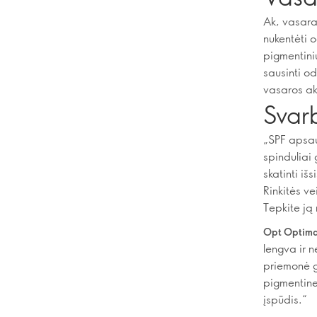
Ak, vasara!
nukentėti o
pigmentinių
sausinti od
vasaros aki
Svar
„SPF apsau
spinduliai 
skatinti iš
Rinkitės v
Tepkite ją 
Opt Optimal
lengva ir n
priemonė gr
pigmentine
įspūdis.“