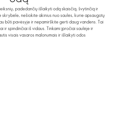
eiksnių, padedančių išlaikyti odą skaisčią, švytinčią ir
e skrybėle, nešiokite akinius nuo saulės, kurie apsaugotų
giau būti pavėsyje ir nepamirškite gerti daug vandens. Tai
i ir spindinčiai iš vidaus. Tinkami įpročiai saulėje ir
tis visais vasaros malonumais ir išlaikyti odos