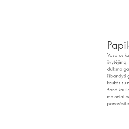
Papil
Vasaros kar
švytėjimą. 
dulksna ga
išbandyti g
kaukės su n
žandikaulio
maloniai od
panorėsite