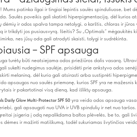
 Mums patinka ilgai ir tingiai lepintis saulės spinduliuose, bet dė
da. Saulės poveikis gali skatinti hiperpigmentaciją, dėl kurios a
 dėmių ir odos spalva tampa netolygi, o karštis, chloras ir jūros
ą ir trikdyti jos pusiausvyrą. Išeitis? Su „Optimals“ mėgaukitės k
mirka, nes jūsų oda gali atrodyti skaisti, tolygi ir sudrėkinta.
biausia – SPF apsauga
ga turėtų būti neatsiejama odos priežiūros dalis vasarą. Ultravi
gali sukelti nudegimus saulėje, prisidėti prie ankstyvo odos senėj
siskirti melaniną, dėl kurio gali atsirasti arba sustiprėti hiperpigm
eido apsaugos nuo saulės priemonę, kurios SPF yra ne mažesnis 
rytais ir pakartotinai visą dieną, kad išliktų apsauga.
yra veido odos apsauga vasa
s Daily Glow Multi-Protector SPF 50
eriebi, gali apsaugoti nuo UVA ir UVB spindulių ir net nuo taršos.
eitai įsigeria į odą nepalikdama baltos plėvelės, be to, gali švi
s dėmes ir mažinti matiškumą, todėl sukuriamas švytinčios veid