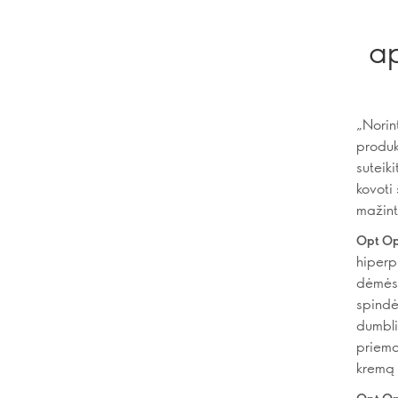
ap
„Norint
produk
suteik
kovoti
mažint
Opt Op
hiperp
dėmės 
spindė
dumbli
priemon
kremą 